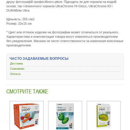
друку фотографій професійного рівня. Підходить як для чорнила на водній
основі, так і пігментного чорнила UltraChrome Hi-Gloss, UltraChrome К3 і
DURABrite Ultra.
Щільність: 255 г/м2
Розмір: 10x15 см
Подробнее:
http://m.all-
* Цвет или оттенок изделия на фотографии может отличаться от реального.
service.com.uacatalog/1119-
Характеристики и комплектация товара могут изменяться производителем
rashodnye-
без уведомления. Магазин не несет ответственности за изменения внесенные
materialy/6008-
производителем.
fotobumaga/18-
epson-
premium-
ЧАСТО ЗАДАВАЕМЫЕ ВОПРОСЫ
glossy-
255-
Доставка
10x15-
Самовивіз
500-
Оплата
c13s041826.html
СМОТРИТЕ ТАКЖЕ