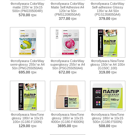
Фотобумага ColorWay
Фотобумага ColorWay
Фотобумага ColorWay
matte 220г/ м 10x15
Matte Self Adhesive A4
Self-adhesive Glossy
500л (PM2205004R)
120г/ м 50л
135г/ м A4 50л
(PMS1208050A4)
(PGS1358050A4)
570.00
грн
377.00
грн
379.00
грн
Фотобумага ColorWay
Фотобумага ColorWay
Фотобумага NewTone
semi-glossy 255г/ м A4
superglossy 255г/ м A4
glossy 150г/ м А4 100л
50л (PNG255050A4)
50л (PSG255050A4)
(G150C.100)
695.00
грн
672.00
грн
319.00
грн
Фотобумага NewTone
Фотобумага NewTone
Фотобумага NewTone
glossy 180г/ м 10х15
glossy 180г/ м 10х15
glossy 180г/ м 10х15
100л (G180.F100N)
4000л (G180.F4000N)
500л (G180.F500N)
129.00
грн
3695.00
грн
508.00
грн