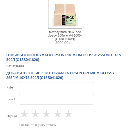
Фотобумага NewTone
glossy 180г/ м А4 1000л
(G180.1000N)
3000.00
грн
ОТЗЫВЫ К ФОТОБУМАГА EPSON PREMIUM GLOSSY 255Г/М 10X15
500Л (C13S041826)
Нет отзывов
ДОБАВИТЬ ОТЗЫВ К ФОТОБУМАГА EPSON PREMIUM GLOSSY
255Г/М 10X15 500Л (C13S041826)
* Имя
E-mail
★
★
★
★
★
Оценка
Поставьте оценку товару