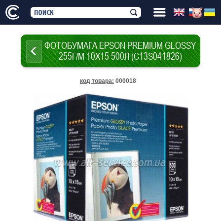
ФОТОБУМАГА EPSON PREMIUM GLOSSY
255Г/М 10X15 500Л (C13S041826)
код товара
:
000018