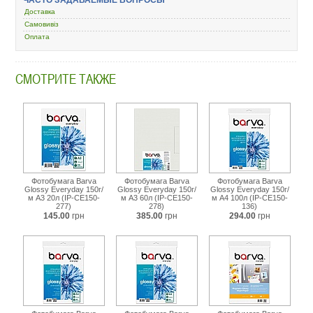
glossy-
Доставка
660-
Самовивіз
10x15-
Оплата
20-
ip-
mag-
ce-
СМОТРИТЕ ТАКЖЕ
332.html
Фотобумага Barva
Фотобумага Barva
Фотобумага Barva
Glossy Everyday 150г/
Glossy Everyday 150г/
Glossy Everyday 150г/
м A3 20л (IP-CE150-
м A3 60л (IP-CE150-
м A4 100л (IP-CE150-
277)
278)
136)
145.00
грн
385.00
грн
294.00
грн