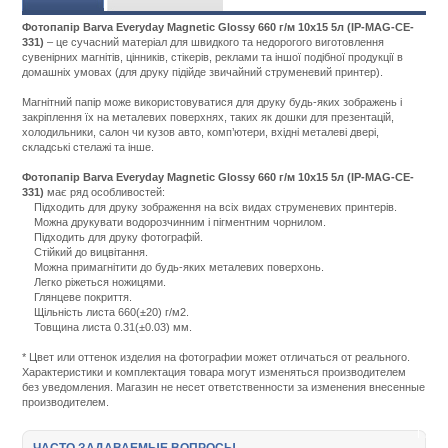
Фотопапір Barva Everyday Magnetic Glossy 660 г/м 10x15 5л (IP-MAG-CE-
331)
– це сучасний матеріал для швидкого та недорогого виготовлення
сувенірних магнітів, цінників, стікерів, реклами та іншої подібної продукції в
домашніх умовах (для друку підійде звичайний струменевий принтер).
Магнітний папір може використовуватися для друку будь-яких зображень і
закріплення їх на металевих поверхнях, таких як дошки для презентацій,
холодильники, салон чи кузов авто, комп’ютери, вхідні металеві двері,
складські стелажі та інше.
Фотопапір Barva Everyday Magnetic Glossy 660 г/м 10x15 5л (IP-MAG-CE-
331)
має ряд особливостей:
Підходить для друку зображення на всіх видах струменевих принтерів.
Можна друкувати водорозчинним і пігментним чорнилом.
Підходить для друку фотографій.
Стійкий до вицвітання.
Можна примагнітити до будь-яких металевих поверхонь.
Легко ріжеться ножицями.
Глянцеве покриття.
Щільність листа 660(±20) г/м2.
Товщина листа 0.31(±0.03) мм.
Подробнее:
http://m.all-
* Цвет или оттенок изделия на фотографии может отличаться от реального.
service.com.uacatalog/1119-
Характеристики и комплектация товара могут изменяться производителем
rashodnye-
без уведомления. Магазин не несет ответственности за изменения внесенные
materialy/6008-
производителем.
fotobumaga/447314-
barva-
magnetic-
ЧАСТО ЗАДАВАЕМЫЕ ВОПРОСЫ
everyday-