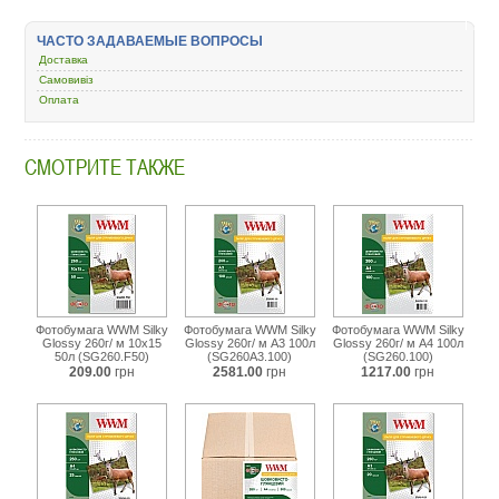
wwm-
silky-
ЧАСТО ЗАДАВАЕМЫЕ ВОПРОСЫ
glossy-
260-
Доставка
a4-
Самовивіз
50-
Оплата
sg260-
50.html
СМОТРИТЕ ТАКЖЕ
Фотобумага WWM Silky
Фотобумага WWM Silky
Фотобумага WWM Silky
Glossy 260г/ м 10х15
Glossy 260г/ м A3 100л
Glossy 260г/ м A4 100л
50л (SG260.F50)
(SG260A3.100)
(SG260.100)
209.00
грн
2581.00
грн
1217.00
грн