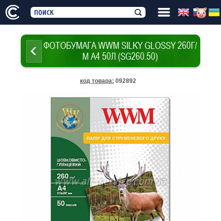
ФОТОБУМАГА WWM SILKY GLOSSY 260Г/
М A4 50Л (SG260.50)
код товара
:
092892