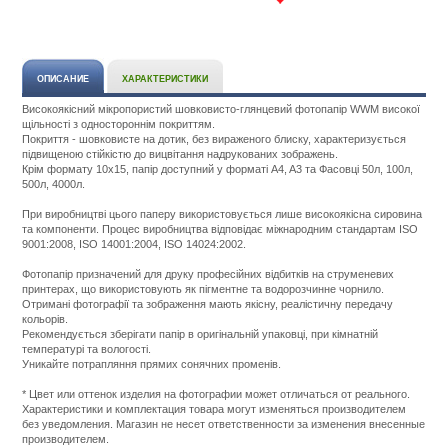
ОПИСАНИЕ
ХАРАКТЕРИСТИКИ
Високоякісний мікропористий шовковисто-глянцевий фотопапір WWM високої
щільності з одностороннім покриттям.
Покриття - шовковисте на дотик, без вираженого блиску, характеризується
підвищеною стійкістю до вицвітання надрукованих зображень.
Крім формату 10x15, папір доступний у форматі A4, A3 та Фасовці 50л, 100л,
500л, 4000л.
При виробництві цього паперу використовується лише високоякісна сировина
та компоненти. Процес виробництва відповідає міжнародним стандартам ISO
9001:2008, ISO 14001:2004, ISO 14024:2002.
Фотопапір призначений для друку професійних відбитків на струменевих
принтерах, що використовують як пігментне та водорозчинне чорнило.
Отримані фотографії та зображення мають якісну, реалістичну передачу
кольорів.
Рекомендується зберігати папір в оригінальній упаковці, при кімнатній
температурі та вологості.
Уникайте потрапляння прямих сонячних променів.
Подробнее:
http://m.all-
* Цвет или оттенок изделия на фотографии может отличаться от реального.
service.com.uacatalog/1119-
Характеристики и комплектация товара могут изменяться производителем
rashodnye-
без уведомления. Магазин не несет ответственности за изменения внесенные
materialy/6008-
производителем.
fotobumaga/92892-