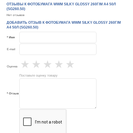
ОТЗЫВЫ К ФОТОБУМАГА WWM SILKY GLOSSY 260Г/М A4 50Л
(SG260.50)
Нет отзывов
ДОБАВИТЬ ОТЗЫВ К ФОТОБУМАГА WWM SILKY GLOSSY 260Г/М
A4 50Л (SG260.50)
* Имя
E-mail
★
★
★
★
★
Оценка
Поставьте оценку товару
* Отзыв