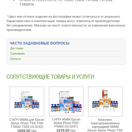
TX800FW
Подробнее:
http://m.all-
service.com.uacatalog/1310-
* Цвет или оттенок изделия на фотографии может отличаться от реального.
chernila-
Характеристики и комплектация товара могут изменяться производителем
dlya-
без уведомления. Магазин не несет ответственности за изменения внесенные
kartridzhej-
производителем.
snpch/1280-
chernila/10030-
wwm-
ЧАСТО ЗАДАВАЕМЫЕ ВОПРОСЫ
200-
Доставка
epson-
stylus-
Самовивіз
photo-
Оплата
r270-
r390-
r1400-
СОПУТСТВУЮЩИЕ ТОВАРЫ И УСЛУГИ:
rx590-
magenta-
e82-
m.html
СНПЧ WWM Epson
СНПЧ WWM для Epson
Комплект
Stylus Photo P50/
Stylus Photo T50/ T59/
перезаправляемых
PX660 (IS.0247)
TX650/ T659 (IS.0242)
картриджей WWM
1839.00
грн
Epson Stylus Photo T50/
1899.00
грн