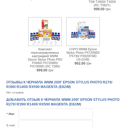
T59/ TX650/ TX659
(RC.T082T)
999.00
грн
Комплект
СНПЧ WWM Epson
перезаправляемых
Stylus Photo PX720WD/
картриджей WWM
PX730/ PX820FWD
Epson Stylus Photo P50/
(IS.0248)
PX660/ PX720WD/
902.00
грн
PX730WD (RC.T080)
999.00
грн
ОТЗЫВЫ К ЧЕРНИЛА WWM 200Г EPSON STYLUS PHOTO R270/
R390/ R1400/ RX590 MAGENTA (E82/M)
Нет отзывов
ДОБАВИТЬ ОТЗЫВ К ЧЕРНИЛА WWM 200Г EPSON STYLUS PHOTO
R270/ R390/ R1400/ RX590 MAGENTA (E82/M)
* Имя
E-mail