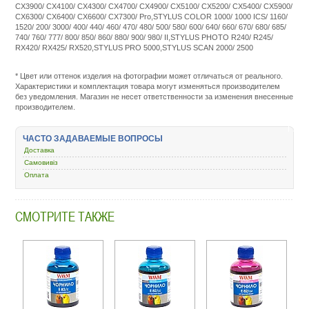
CX3900/ CX4100/ CX4300/ CX4700/ CX4900/ CX5100/ CX5200/ CX5400/ CX5900/
CX6300/ CX6400/ CX6600/ CX7300/ Pro,STYLUS COLOR 1000/ 1000 ICS/ 1160/
1520/ 200/ 3000/ 400/ 440/ 460/ 470/ 480/ 500/ 580/ 600/ 640/ 660/ 670/ 680/ 685/
740/ 760/ 777/ 800/ 850/ 860/ 880/ 900/ 980/ II,STYLUS PHOTO R240/ R245/
RX420/ RX425/ RX520,STYLUS PRO 5000,STYLUS SCAN 2000/ 2500
Подробнее:
http://m.all-
service.com.uac
* Цвет или оттенок изделия на фотографии может отличаться от реального.
chernila-
Характеристики и комплектация товара могут изменяться производителем
dlya-
без уведомления. Магазин не несет ответственности за изменения внесенные
kartridzhej-
производителем.
snpch/1280-
chernila/10044-
wwm-
ЧАСТО ЗАДАВАЕМЫЕ ВОПРОСЫ
200-
Доставка
epson-
stylus-
Самовивіз
universal-
Оплата
black-
e07.html
СМОТРИТЕ ТАКЖЕ