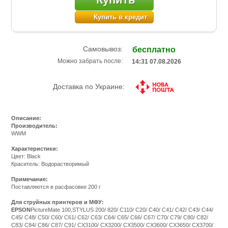
Купить в кредит
Самовывоз:
бесплатно
Можно забрать после:
14:31 07.08.2026
Доставка по Украине:
Описание:
Производитель:
WWM
Характеристики:
Цвет: Black
Краситель: Водорастворимый
Примечание:
Поставляются в расфасовке 200 г
Для струйных принтеров и МФУ:
EPSON
PictureMate 100,STYLUS 200/ 820/ C110/ C20/ C40/ C41/ C42/ C43/ C44/
C45/ C48/ C50/ C60/ C61/ C62/ C63/ C64/ C65/ C66/ C67/ C70/ C79/ C80/ C82/
C83/ C84/ C86/ C87/ C91/ CX3100/ CX3200/ CX3500/ CX3600/ CX3650/ CX3700/