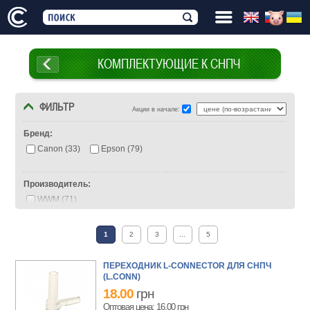
КОМПЛЕКТУЮЩИЕ К СНПЧ
ФИЛЬТР
Акции в начале:
Бренд:
Canon (33)
Epson (79)
Производитель:
WWM (71)
Деталь:
1
2
3
...
5
Донор (8)
Заглушка (2)
Картридж (21)
Программатор (1)
Чип (111)
Шлейф (7)
ПЕРЕХОДНИК L-CONNECTOR ДЛЯ СНПЧ
(L.CONN)
18.00
грн
Оптовая цена: 16.00
грн