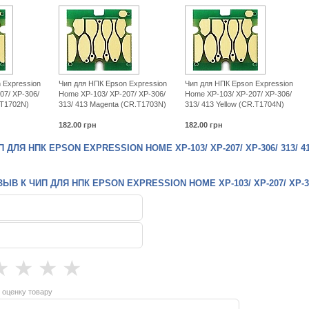
 Expression
Чип для НПК Epson Expression
Чип для НПК Epson Expression
07/ XP-306/
Home XP-103/ XP-207/ XP-306/
Home XP-103/ XP-207/ XP-306/
.T1702N)
313/ 413 Magenta (CR.T1703N)
313/ 413 Yellow (CR.T1704N)
182.00
грн
182.00
грн
ДЛЯ НПК EPSON EXPRESSION HOME XP-103/ XP-207/ XP-306/ 313/ 41
В К ЧИП ДЛЯ НПК EPSON EXPRESSION HOME XP-103/ XP-207/ XP-306/
★
★
★
★
 оценку товару