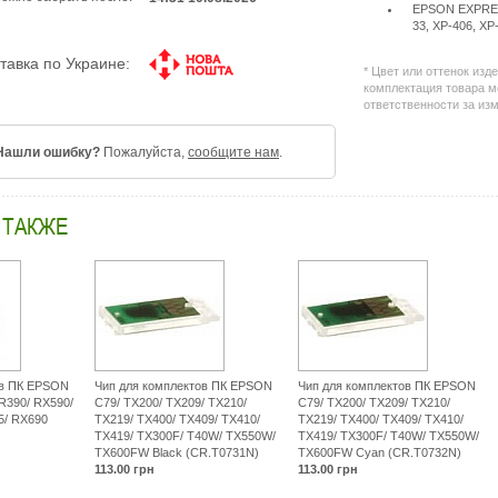
EPSON EXPRESS
33, XP-406, XP
тавка по Украине:
* Цвет или оттенок изд
комплектация товара м
ответственности за из
Нашли ошибку?
Пожалуйста,
сообщите нам
.
 ТАКЖЕ
ов ПК EPSON
Чип для комплектов ПК EPSON
Чип для комплектов ПК EPSON
 R390/ RX590/
С79/ TX200/ TX209/ TX210/
С79/ TX200/ TX209/ TX210/
5/ RX690
TX219/ TX400/ TX409/ TX410/
TX219/ TX400/ TX409/ TX410/
TX419/ TX300F/ T40W/ TX550W/
TX419/ TX300F/ T40W/ TX550W/
TX600FW Black (CR.T0731N)
TX600FW Cyan (CR.T0732N)
113.00
грн
113.00
грн