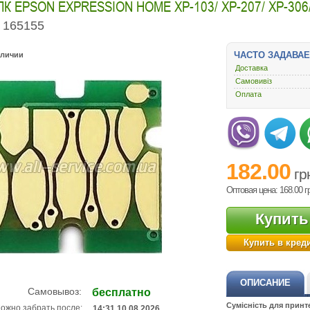
К EPSON EXPRESSION HOME XP-103/ XP-207/ XP-306/
165155
ЧАСТО ЗАДАВА
аличии
Доставка
Самовивіз
Оплата
182.00
гр
Оптовая цена: 168.00
г
Купить
Купить в кред
ОПИСАНИЕ
Самовывоз:
бесплатно
Сумісність для принт
ожно забрать после:
14:31 10.08.2026