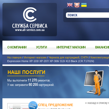
О КОМПАНИИ
УСЛУГИ
ИНТЕРНЕТ МАГАЗИН
ВАКАНСИ
На главную
/
Интернет-магазин
/
Чернила для картриджей, СНПЧ
/
Комплектующи
Expression Home XP-103/ XP-207/ XP-306/ 313/ 413 Black (CR.T1701N)
11 270
Мы выполнили
ремонтов.
60 255
У нас заправили
картриджей.
« назад к списку
СПЕЦ ПРЕДЛОЖЕНИЕ