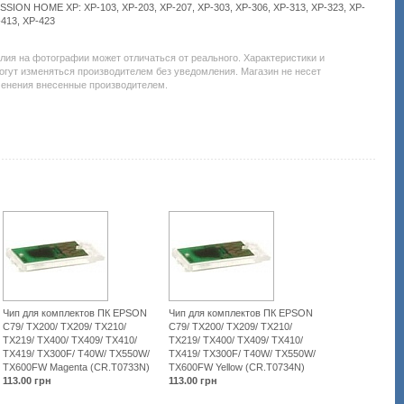
ION HOME XP: XP-103, XP-203, XP-207, XP-303, XP-306, XP-313, XP-323, XP-
-413, XP-423
Подробнее:
http://all-
service.com.uacatalog/1310-
елия на фотографии может отличаться от реального. Характеристики и
chernila-
огут изменяться производителем без уведомления. Магазин не несет
dlya-
менения внесенные производителем.
kartridzhej-
snpch/2951-
komplektuyuschie-
k-
snpch/165155-
epson-
expression-
home-
xp-
103-
xp-
207-
xp-
306-
313-
413-
black-
Чип для комплектов ПК EPSON
Чип для комплектов ПК EPSON
cr-
С79/ TX200/ TX209/ TX210/
С79/ TX200/ TX209/ TX210/
t1701n.html
TX219/ TX400/ TX409/ TX410/
TX219/ TX400/ TX409/ TX410/
TX419/ TX300F/ T40W/ TX550W/
TX419/ TX300F/ T40W/ TX550W/
TX600FW Magenta (CR.T0733N)
TX600FW Yellow (CR.T0734N)
113.00
грн
113.00
грн