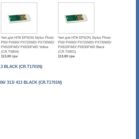
Чип для НПК EPSON Stylus Photo
Чип для НПК EPSON Stylus Photo
P50/ PX660/ PX720WD/ PX730WD/
P50/ PX660/ PX720WD/ PX730WD/
PX820FWD/ PX830FWD Yellow
PX820FWD/ PX830FWD Black
(CR.T0804)
(CR.T0801)
113.00
грн
113.00
грн
3 BLACK (CR.T1701N)
 313/ 413 BLACK (CR.T1701N)