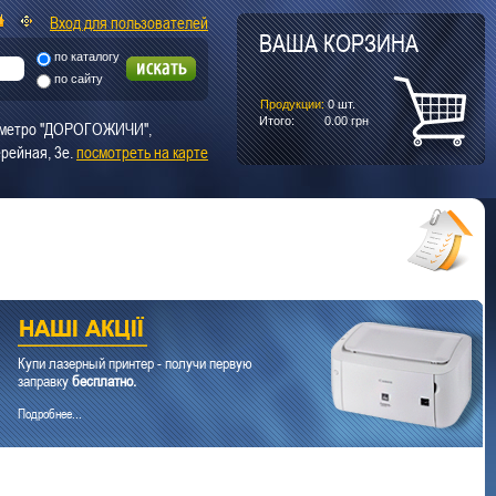
Вход для пользователей
ВАША КОРЗИНА
по каталогу
по сайту
Продукции:
0
шт.
Итого:
0.00
грн
т. метро "ДОРОГОЖИЧИ",
рейная, 3е.
посмотреть на карте
Купи лазерный принтер - получи первую
заправку
бесплатно.
Подробнее...