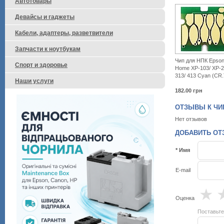
Автотовары
Девайсы и гаджеты
Кабели, адаптеры, разветвители
Запчасти к ноутбукам
Чип для НПК Epson
Спорт и здоровье
Home XP-103/ XP-2
313/ 413 Cyan (CR
Наши услуги
182.00
грн
ОТЗЫВЫ К ЧИП 
Нет отзывов
ДОБАВИТЬ ОТЗЫ
* Имя
E-mail
★
Оценка
Поставьте