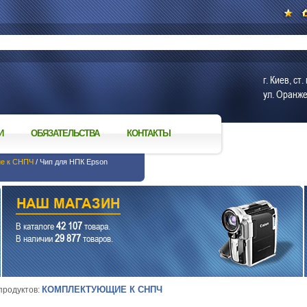
г. Киев, с
ул. Оранже
И
ОБЯЗАТЕЛЬСТВА
КОНТАКТЫ
е к СНПЧ
/ Чип для НПК Epson
42 107
В каталоге
товара.
29 877
В наличии
товаров.
КОМПЛЕКТУЮЩИЕ К СНПЧ
 продуктов: