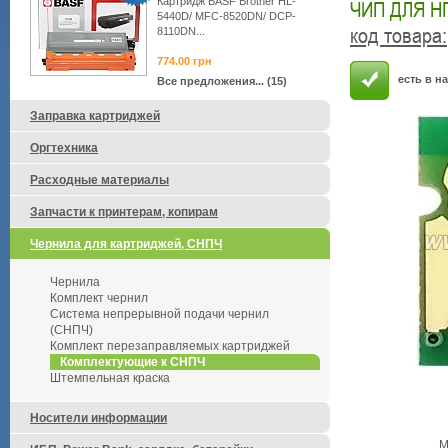
Картридж BASF Brother HL-
ЧИП ДЛЯ НП
5440D/ MFC-8520DN/ DCP-
код товара
:
8110DN...
774.00
грн
есть в н
Все предложения... (15)
Заправка картриджей
Оргтехника
Расходные материалы
Запчасти к принтерам, копирам
Чернила для картриджей, СНПЧ
Чернила
Комплект чернил
Система непрерывной подачи чернил
(СНПЧ)
Комплект перезаправляемых картриджей
Комплектующие к СНПЧ
Штемпельная краска
Носители информации
М