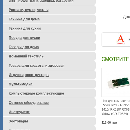
ИБП, Power Bank, зарядка, батарейки
Рюкзаки, сумки, чехлы
Дос
Техника для дома
Техника для кухни
Посуда для кухни
Товары для дома
Домашний текстиль
СМОТРИТЕ
Товары для красоты и здоровья
Игрушки, конструкторы
Мультимедиа
Компьютерные комплектующие
Чип для комплект
Сетевое оборудование
R270/ R290/ R295/
1410/ RX610/ RX61
Инструмент
Yellow (CR.T0824)
Зоотовары
113.00
грн