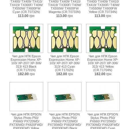
TX400/ TX409/ TX410/
TX400/ TX409/ TX410/
TX400/ TX409/ TX410/
TX419/ TX300F/ T40W/
TX419/ TX300F/ T40W/
TX419/ TX300F/ T40W/
TX550W/ TX600FW
TX550W/ TX600FW
TX550W/ TX600FW
Cyan (CR.T0732N)
Magenta (CR.T0733N)
Yellow (CR.T0734N)
113.00
грн
113.00
грн
113.00
грн
Чип для НПК Epson
Чип для НПК Epson
Чип для НПК Epson
Expression Home XP-
Expression Home XP-
Expression Home XP-
103/ XP-207/ XP-306/
103/ XP-207/ XP-306/
103/ XP-207/ XP-306/
313/ 413 Black
313/ 413 Cyan
313/ 413 Yellow
(CR.T1701N)
(CR.T1702N)
(CR.T1704N)
182.00
грн
182.00
грн
182.00
грн
Чип для НПК EPSON
Чип для НПК EPSON
Чип для НПК EPSON
Stylus Photo P50/
Stylus Photo P50/
Stylus Photo P50/
PX660/ PX720WD/
PX660/ PX720WD/
PX660/ PX720WD/
PX730WD/ PX820FWD/
PX730WD/ PX820FWD/
PX730WD/ PX820FWD/
PX830FWD Yellow
PX830FWD Black
PX830FWD Cyan