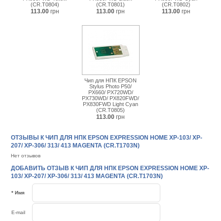
(CR.T0804)
(CR.T0801)
(CR.T0802)
113.00
грн
113.00
грн
113.00
грн
Чип для НПК EPSON
Stylus Photo P50/
PX660/ PX720WD/
PX730WD/ PX820FWD/
PX830FWD Light Cyan
(CR.T0805)
113.00
грн
ОТЗЫВЫ К ЧИП ДЛЯ НПК EPSON EXPRESSION HOME XP-103/ XP-
207/ XP-306/ 313/ 413 MAGENTA (CR.T1703N)
Нет отзывов
ДОБАВИТЬ ОТЗЫВ К ЧИП ДЛЯ НПК EPSON EXPRESSION HOME XP-
103/ XP-207/ XP-306/ 313/ 413 MAGENTA (CR.T1703N)
* Имя
E-mail