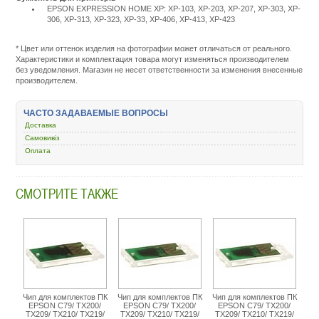
EPSON EXPRESSION HOME XP: XP-103, XP-203, XP-207, XP-303, XP-
306, XP-313, XP-323, XP-33, XP-406, XP-413, XP-423
Подробнее:
http://m.all-
service.com.uacatalog/
* Цвет или оттенок изделия на фотографии может отличаться от реального.
chernila-
Характеристики и комплектация товара могут изменяться производителем
dlya-
без уведомления. Магазин не несет ответственности за изменения внесенные
kartridzhej-
производителем.
snpch/2951-
komplektuyuschie-
k-
ЧАСТО ЗАДАВАЕМЫЕ ВОПРОСЫ
snpch/165157-
Доставка
epson-
expression-
Самовивіз
home-
Оплата
xp-
103-
xp-
СМОТРИТЕ ТАКЖЕ
207-
xp-
306-
313-
413-
magenta-
cr-
t1703n.html
Чип для комплектов ПК
Чип для комплектов ПК
Чип для комплектов ПК
EPSON С79/ TX200/
EPSON С79/ TX200/
EPSON С79/ TX200/
TX209/ TX210/ TX219/
TX209/ TX210/ TX219/
TX209/ TX210/ TX219/