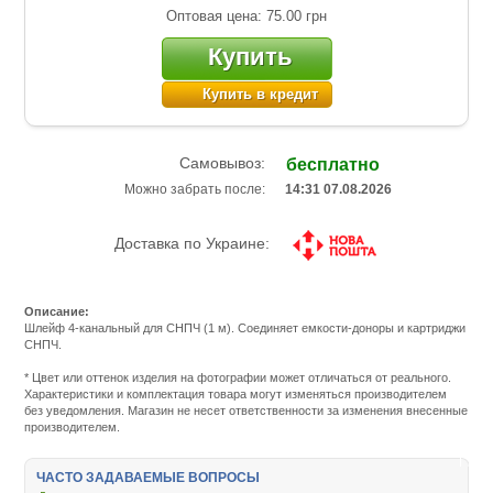
Оптовая цена: 75.00
грн
Купить
Купить в кредит
Самовывоз:
бесплатно
Можно забрать после:
14:31 07.08.2026
Доставка по Украине:
Описание:
Шлейф 4-канальный для СНПЧ (1 м). Соединяет емкости-доноры и картриджи
СНПЧ.
Подробнее:
http://m.all-
* Цвет или оттенок изделия на фотографии может отличаться от реального.
service.com.uacatalog/1310-
Характеристики и комплектация товара могут изменяться производителем
chernila-
без уведомления. Магазин не несет ответственности за изменения внесенные
dlya-
производителем.
kartridzhej-
snpch/2951-
komplektuyuschie-
ЧАСТО ЗАДАВАЕМЫЕ ВОПРОСЫ
k-