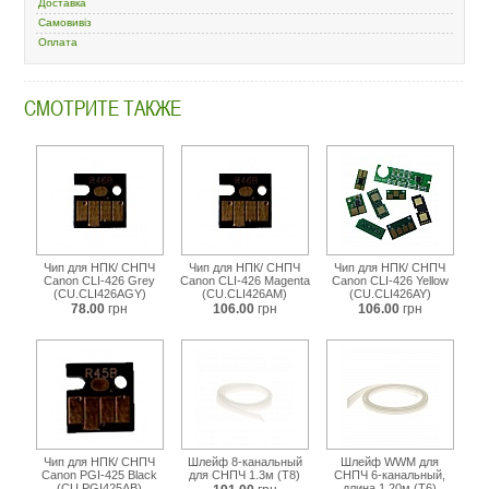
snpch/40485-
Доставка
wwm-
Самовивіз
4-
Оплата
1-
t4.html
СМОТРИТЕ ТАКЖЕ
Чип для НПК/ СНПЧ
Чип для НПК/ СНПЧ
Чип для НПК/ СНПЧ
Canon CLI-426 Grey
Canon CLI-426 Magenta
Canon CLI-426 Yellow
(CU.CLI426AGY)
(CU.CLI426AM)
(CU.CLI426AY)
78.00
грн
106.00
грн
106.00
грн
Чип для НПК/ СНПЧ
Шлейф 8-канальный
Шлейф WWM для
Canon PGI-425 Black
для СНПЧ 1.3м (T8)
СНПЧ 6-канальный,
(CU.PGI425AB)
длина 1.20м (T6)