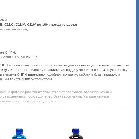
пами,
B, С11/C, С11/M, С11/Y по 100 г каждого цвета;
оянного давления;
овке СНПЧ;
цевая 100х150 мм, 5 л.
 СНПЧ использованы цельнолитые емкости-доноры
последнего поколения
- это
щиту
СНПЧ от протекания и
стабильную подачу
чернил в печатающую головку
 и элемент СНПЧ тщательно подобран, аккуратно собран и будет надежно и
 Вашим печатающим устройством.
Подробнее:
http://all-
service.com.uacatalog/1310-
елия на фотографии может отличаться от реального. Характеристики и
chernila-
огут изменяться производителем без уведомления. Магазин не несет
dlya-
менения внесенные производителем.
kartridzhej-
snpch/5205-
sistema-
nepreryvnoj-
podachi-
chernil-
snpch/51021-
wwm-