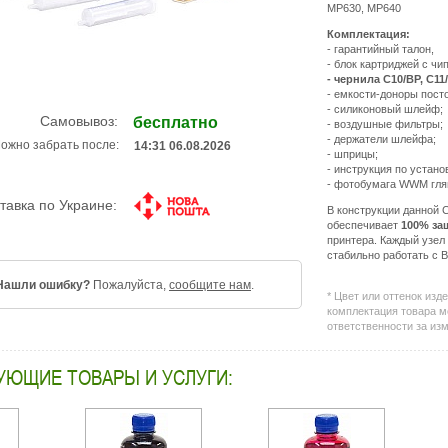
MP630, MP640
Комплектация:
- гарантийный талон,
- блок картриджей с чи
- чернила С10/BP, С11/
- емкости-доноры пост
- силиконовый шлейф;
Самовывоз:
бесплатно
- воздушные фильтры;
- держатели шлейфа;
ожно забрать после:
14:31 06.08.2026
- шприцы;
- инструкция по устан
- фотобумага WWM глян
тавка по Украине:
В конструкции данной
обеспечивает
100% за
принтера
. Каждый узел
стабильно работать с
Нашли ошибку?
Пожалуйста,
сообщите нам
.
* Цвет или оттенок изд
комплектация товара м
ответственности за из
УЮЩИЕ ТОВАРЫ И УСЛУГИ: