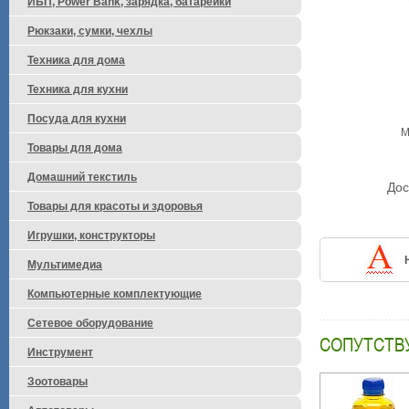
ИБП, Power Bank, зарядка, батарейки
Рюкзаки, сумки, чехлы
Техника для дома
Техника для кухни
Посуда для кухни
М
Товары для дома
Домашний текстиль
Дос
Товары для красоты и здоровья
Игрушки, конструкторы
Мультимедиа
Компьютерные комплектующие
Сетевое оборудование
СОПУТСТВ
Инструмент
Зоотовары