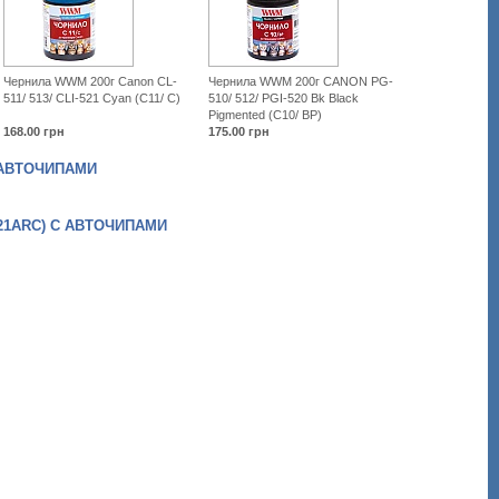
canon-
pixma-
mp540-
mp550-
mp630-
Чернила WWM 200г Canon CL-
Чернила WWM 200г CANON PG-
mp640-
511/ 513/ CLI-521 Cyan (C11/ C)
510/ 512/ PGI-520 Bk Black
is-
Pigmented (C10/ BP)
0121arc.html
168.00
грн
175.00
грн
С АВТОЧИПАМИ
121ARC) С АВТОЧИПАМИ