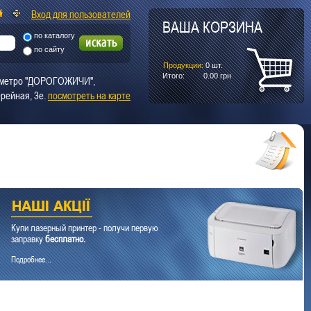
Вход для пользователей
ВАША КОРЗИНА
по каталогу
по сайту
Продукции:
0
шт.
Итого:
0.00
грн
т. метро "ДОРОГОЖИЧИ",
рейная, 3е.
посмотреть на карте
Купи лазерный принтер - получи первую
заправку
бесплатно.
Подробнее...