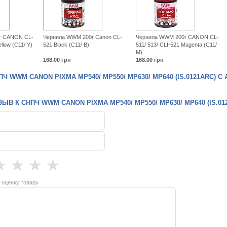
г CANON CL-
Чернила WWM 200г Canon CL-
Чернила WWM 200г CANON CL-
ellow (C11/ Y)
521 Black (C11/ B)
511/ 513/ CLI-521 Magenta (C11/
M)
168.00
грн
168.00
грн
Ч WWM CANON PIXMA MP540/ MP550/ MP630/ MP640 (IS.0121ARC) 
ЫВ К СНПЧ WWM CANON PIXMA MP540/ MP550/ MP630/ MP640 (IS.0
★
★
★
★
 оценку товару