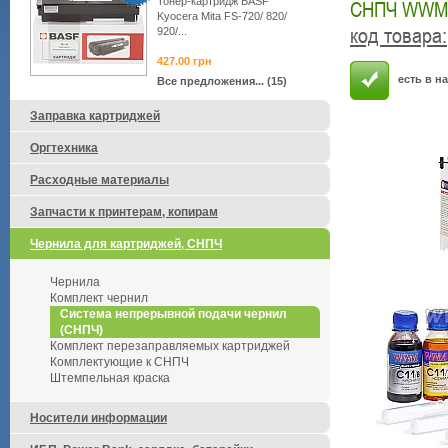
Тонер-картридж BASF
СНПЧ WWM 
Kyocera Mita FS-720/ 820/
код товара
:
920/...
427.00
грн
есть в н
Все предложения... (15)
Заправка картриджей
Оргтехника
Расходные материалы
Запчасти к принтерам, копирам
Чернила для картриджей, СНПЧ
Чернила
Комплект чернил
Система непрерывной подачи чернил
(СНПЧ)
Комплект перезаправляемых картриджей
Комплектующие к СНПЧ
Штемпельная краска
Носители информации