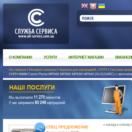
О КОМПАНИИ
УСЛУГИ
ИНТЕРНЕТ МАГАЗИН
ВАКАНСИ
На главную
/
Интернет-магазин
/
Чернила для картриджей, СНПЧ
/
Система непр
СНПЧ WWM Canon Pixma MP540/ MP550/ MP630/ MP640 (IS.0121ARC) с авточип
11 270
Мы выполнили
ремонтов.
60 248
У нас заправили
картриджей.
« назад к списку
СПЕЦ ПРЕДЛОЖЕНИЕ