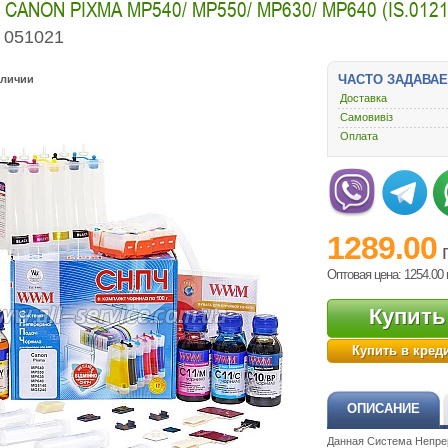
CANON PIXMA MP540/ MP550/ MP630/ MP640 (IS.01
051021
ЧАСТО ЗАДАВА
аличии
Доставка
Самовивіз
Оплата
1289.00
Оптовая цена: 1254.00
Купить
Купить в кред
ОПИСАНИЕ
Данная Система Непре