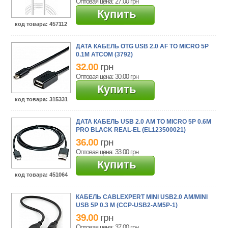
Оптовая цена: 27.00
грн
1.0м (505)
1.2м (109)
1.5м (98)
1.8м (90)
Купить
2.0м (923)
3.0м (251)
5.0м (37)
10.0м (10)
код товара
: 457112
15.0м (5)
20.0м (5)
30.0м (3)
ДАТА КАБЕЛЬ OTG USB 2.0 AF TO MICRO 5P
0.1M ATCOM (3792)
32.00
грн
Оптовая цена: 30.00
грн
Купить
код товара
: 315331
ДАТА КАБЕЛЬ USB 2.0 AM TO MICRO 5P 0.6M
PRO BLACK REAL-EL (EL123500021)
36.00
грн
Оптовая цена: 33.00
грн
Купить
код товара
: 451064
КАБЕЛЬ CABLEXPERT MINI USB2.0 AM/MINI
USB 5P 0.3 М (CCP-USB2-AM5P-1)
39.00
грн
Оптовая цена: 37.00
грн