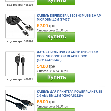
код товара
: 455139
КАБЕЛЬ DEFENDER USB08-03P USB 2.0 AM-
MICROBM 1.0M (87475)
52.00
грн
Оптовая цена: 28.00
грн
Купить
код товара
: 315396
ДАТА КАБЕЛЬ USB 2.0 AM TO USB-C 1.0M
COOL SILICONE X90 BLACK HOCO
(6931474788443)
54.00
грн
Оптовая цена: 54.00
грн
Купить
код товара
: 456621
КАБЕЛЬ ДЛЯ ПРИНТЕРА POWERPLANT USB
2.0 AM / BM 1.8М (KD00AS1220)
55.00
грн
Оптовая цена: 51.00
грн