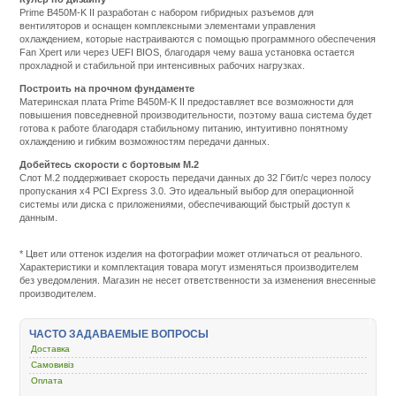
Prime B450M-K II разработан с набором гибридных разъемов для
вентиляторов и оснащен комплексными элементами управления
охлаждением, которые настраиваются с помощью программного обеспечения
Fan Xpert или через UEFI BIOS, благодаря чему ваша установка остается
прохладной и стабильной при интенсивных рабочих нагрузках.
Построить на прочном фундаменте
Материнская плата Prime B450M-K II предоставляет все возможности для
повышения повседневной производительности, поэтому ваша система будет
готова к работе благодаря стабильному питанию, интуитивно понятному
охлаждению и гибким возможностям передачи данных.
Добейтесь скорости с бортовым M.2
Слот M.2 поддерживает скорость передачи данных до 32 Гбит/с через полосу
пропускания x4 PCI Express 3.0. Это идеальный выбор для операционной
системы или диска с приложениями, обеспечивающий быстрый доступ к
данным.
Подробнее:
http://m.all-
service.com.uacatalog/4513-
* Цвет или оттенок изделия на фотографии может отличаться от реального.
kompyuternye-
Характеристики и комплектация товара могут изменяться производителем
komplektuyuschie/6474-
без уведомления. Магазин не несет ответственности за изменения внесенные
materinskaya-
производителем.
plata/435138-
asus-
prime-
ЧАСТО ЗАДАВАЕМЫЕ ВОПРОСЫ
b450m-
Доставка
k-
ii.html
Самовивіз
Оплата