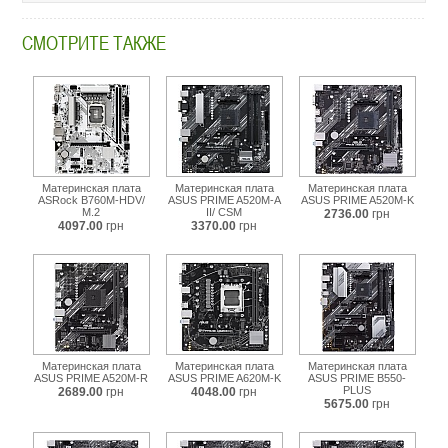
СМОТРИТЕ ТАКЖЕ
Материнская плата
Материнская плата
Материнская плата
ASRock B760M-HDV/
ASUS PRIME A520M-A
ASUS PRIME A520M-K
M.2
II/ CSM
2736.00
грн
4097.00
грн
3370.00
грн
Материнская плата
Материнская плата
Материнская плата
ASUS PRIME A520M-R
ASUS PRIME A620M-K
ASUS PRIME B550-
PLUS
2689.00
грн
4048.00
грн
5675.00
грн