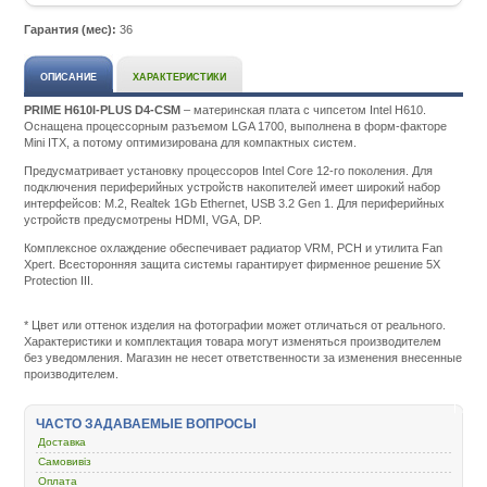
Гарантия (мес):
36
ОПИСАНИЕ
ХАРАКТЕРИСТИКИ
PRIME H610I-PLUS D4-CSM
– материнская плата с чипсетом Intel H610.
Оснащена процессорным разъемом LGA 1700, выполнена в форм-факторе
Mini ITX, а потому оптимизирована для компактных систем.
Предусматривает установку процессоров Intel Core 12-го поколения. Для
подключения периферийных устройств накопителей имеет широкий набор
интерфейсов: M.2, Realtek 1Gb Ethernet, USB 3.2 Gen 1. Для периферийных
устройств предусмотрены HDMI, VGA, DP.
Комплексное охлаждение обеспечивает радиатор VRM, PCH и утилита Fan
Xpert. Всесторонняя защита системы гарантирует фирменное решение 5X
Protection III.
Подробнее:
http://m.all-
service.com.uacatalog/4513-
* Цвет или оттенок изделия на фотографии может отличаться от реального.
kompyuternye-
Характеристики и комплектация товара могут изменяться производителем
komplektuyuschie/6474-
без уведомления. Магазин не несет ответственности за изменения внесенные
materinskaya-
производителем.
plata/435177-
asus-
prime-
ЧАСТО ЗАДАВАЕМЫЕ ВОПРОСЫ
h610i-
Доставка
plus-
d4-
Самовивіз
csm.html
Оплата