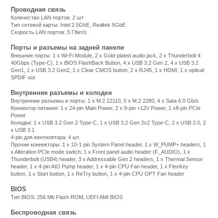
Проводная связь
Количество LAN портов: 2 шт
Тип сетевой карты: Intel 2.5GbE, Realtek 5GbE
Скорость LAN портов: 5 Гбит/с
Порты и разъемы на задней панели
Внешние порты: 1 x Wi-Fi Module, 2 x Gold-plated audio jack, 2 x Thunderbolt 4
40Gbps (Type-C), 1 x BIOS FlashBack Button, 4 x USB 3.2 Gen 2, 4 x USB 3.2
Gen1, 1 x USB 3.2 Gen2, 1 x Clear CMOS button, 2 x RJ45, 1 x HDMI, 1 x optical
SPDIF out
Внутренние разъемы и колодки
Внутренние разъемы и порты: 1 x M.2 22110, 5 x M.2 2280, 4 x Sata 6.0 Gb/s
Коннектор питания: 1 x 24-pin Main Power, 2 x 8-pin +12V Power, 1 x8-pin PCIe
Power
Колодки: 1 x USB 3.2 Gen 2 Type-C, 1 x USB 3.2 Gen 2x2 Type-C, 2 x USB 2.0, 2
x USB 3.1
4-pin для вентилятора: 4 шт.
Прочие коннекторы: 1 x 10-1 pin System Panel header, 1 x W_PUMP+ headers, 1
x Alteration PCIe mode switch, 1 x Front panel audio header (F_AUDIO), 1 x
Thunderbolt (USB4) header, 3 x Addressable Gen 2 headers, 1 x Thermal Sensor
header, 1 x 4-pin AIO Pump header, 1 x 4-pin CPU Fan header, 1 x FlexKey
button, 1 x Start button, 1 x ReTry button, 1 x 4-pin CPU OPT Fan header
BIOS
Тип BIOS: 256 Mb Flash ROM, UEFI AMI BIOS
Беспроводная связь