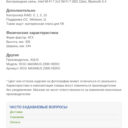
Беспроводная связь: Intel Wi-Fi 7 2x2 Wi-Fi 7 (802.11be), Bluetooth 5.4
Дополнительно
Контроллер RAID: 0, 1, 5, 10
Поддержка ОС: Windows 11
Также ищут: материнская плата для ПК
Физические характеристики
Форм-фактор: ATX
Высота, мм: 305
Ширина, мм: 244
Другие
Производитель: ASUS
Модель: ROG MAXIMUS Z890 HERO
Артикул: ROG MAXIMUS Z890 HERO
Подробнее:
http://m.all-
service.com.uacatalog/4513-
* Цвет или оттенок изделия на фотографии может отличаться от реального.
kompyuternye-
Характеристики и комплектация товара могут изменяться производителем
komplektuyuschie/6474-
без уведомления. Магазин не несет ответственности за изменения внесенные
materinskaya-
производителем.
plata/435197-
asus-
rog-
ЧАСТО ЗАДАВАЕМЫЕ ВОПРОСЫ
maximus-
z890-
Доставка
hero.html
Самовивіз
Оплата