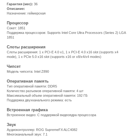
Гарантия (мес):
36
Описание:
Назначение: геймерская
Процессор
Сокет: 1851
Поддержка процессоров: Supports Intel Core Ultra Processors (Series 2) LGA
1851
Слоты расширения
Слоты расширения: 1 x PCI-E 4.0 x1, 1 x PCI-E 4.0 x16 slot (supports x4
mode), 1 x PCIe 5.0 x16 slot (supports x16 or x8/x4/x4 modes)
Чипсет
Модель чипсета: Intel Z890
Оперативная память
Тип оперативной памяти: DDR5
Количество разъемов оперативной памяти: 4 шт
Максимальный объем оперативной памяти: 192 ГБ
Поддержка двухканального режима: есть
Встроенная графика
Встроенное видео: С поддержкой видеоядра процессора
Звук
Аудиоконтроллер: ROG SupremeFX ALC4082
Многоканальный звук: 7.1