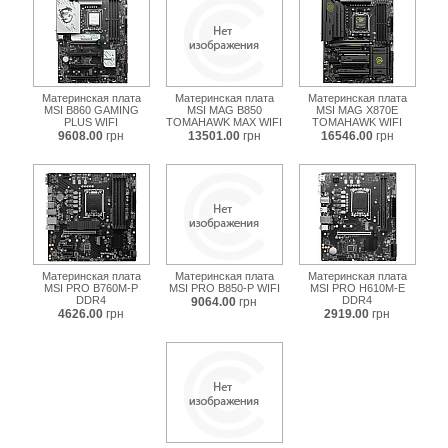
Материнская плата
Материнская плата
Материнская плата
MSI B860 GAMING
MSI MAG B850
MSI MAG X870E
PLUS WIFI
TOMAHAWK MAX WIFI
TOMAHAWK WIFI
9608.00
грн
13501.00
грн
16546.00
грн
Материнская плата
Материнская плата
Материнская плата
MSI PRO B760M-P
MSI PRO B850-P WIFI
MSI PRO H610M-E
DDR4
DDR4
9064.00
грн
4626.00
грн
2919.00
грн