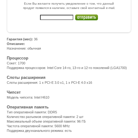
Если Вы желаете получить уведомление о том, что данный
продукт появился в наличии, оставьте свой контактный e-mail.
Гарантия (мес):
36
Описание:
Назначение: обычная
Процессор
Сокет: 1700
Поддержка процессоров: Intel Core 14-го, 13-го и 12-го поколений (LGA1700)
Слоты расширения
Слоты расширения: 1 x PCI-E 3.0 x1, 1 x PCI-E 4.0 x16
Чипсет
Модель чипсета: Intel H610
Оперативная память
Тип оперативной памяти: DDR5
Количество разъемов оперативной памяти: 2 шт
Максимальный объем оперативной памяти: 96 ГБ
Частота оперативной памяти: 5600 MHz
Поддержка двухканального режима: есть