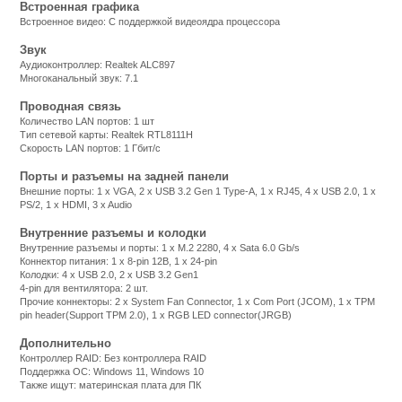
Встроенная графика
Встроенное видео: С поддержкой видеоядра процессора
Звук
Аудиоконтроллер: Realtek ALC897
Многоканальный звук: 7.1
Проводная связь
Количество LAN портов: 1 шт
Тип сетевой карты: Realtek RTL8111H
Скорость LAN портов: 1 Гбит/с
Порты и разъемы на задней панели
Внешние порты: 1 x VGA, 2 x USB 3.2 Gen 1 Type-A, 1 x RJ45, 4 x USB 2.0, 1 x
PS/2, 1 x HDMI, 3 x Audio
Внутренние разъемы и колодки
Внутренние разъемы и порты: 1 x M.2 2280, 4 x Sata 6.0 Gb/s
Коннектор питания: 1 x 8-pin 12В, 1 x 24-pin
Колодки: 4 x USB 2.0, 2 x USB 3.2 Gen1
4-pin для вентилятора: 2 шт.
Прочие коннекторы: 2 x System Fan Connector, 1 x Com Port (JCOM), 1 x TPM
pin header(Support TPM 2.0), 1 x RGB LED connector(JRGB)
Дополнительно
Контроллер RAID: Без контроллера RAID
Поддержка ОС: Windows 11, Windows 10
Также ищут: материнская плата для ПК