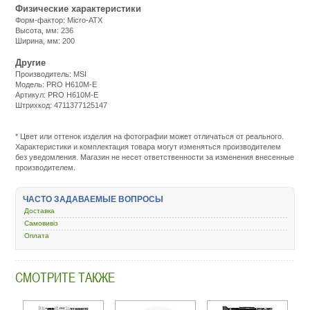
Физические характеристики
Форм-фактор: Micro-ATX
Высота, мм: 236
Ширина, мм: 200
Другие
Производитель: MSI
Модель: PRO H610M-E
Артикул: PRO H610M-E
Штрихкод: 4711377125147
Подробнее:
http://m.all-
service.com.uacatalog/4513-
* Цвет или оттенок изделия на фотографии может отличаться от реального.
kompyuternye-
Характеристики и комплектация товара могут изменяться производителем
komplektuyuschie/6474-
без уведомления. Магазин не несет ответственности за изменения внесенные
materinskaya-
производителем.
plata/435370-
msi-
pro-
ЧАСТО ЗАДАВАЕМЫЕ ВОПРОСЫ
h610m-
e.html
Доставка
Самовивіз
Оплата
СМОТРИТЕ ТАКЖЕ