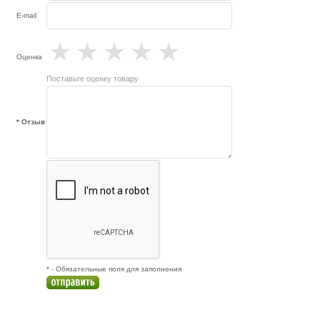
E-mail
★
★
★
★
★
Оценка
Поставьте оценку товару
* Отзыв
* - Обязательные поля для заполнения