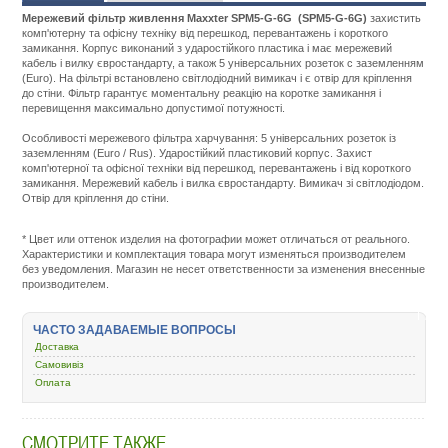
Мережевий фільтр живлення Maxxter SPM5-G-6G (SPM5-G-6G)
захистить
комп'ютерну та офісну техніку від перешкод, перевантажень і короткого
замикання. Корпус виконаний з ударостійкого пластика і має мережевий
кабель і вилку євростандарту, а також 5 універсальних розеток c заземленням
(Euro). На фільтрі встановлено світлодіодний вимикач і є отвір для кріплення
до стіни. Фільтр гарантує моментальну реакцію на коротке замикання і
перевищення максимально допустимої потужності.
Особливості мережевого фільтра харчування: 5 універсальних розеток із
заземленням (Euro / Rus). Ударостійкий пластиковий корпус. Захист
комп'ютерної та офісної техніки від перешкод, перевантажень і від короткого
замикання. Мережевий кабель і вилка євростандарту. Вимикач зі світлодіодом.
Отвір для кріплення до стіни.
Подробнее:
http://m.all-
service.com.uacatalog/4661-
* Цвет или оттенок изделия на фотографии может отличаться от реального.
ibp-
Характеристики и комплектация товара могут изменяться производителем
power-
без уведомления. Магазин не несет ответственности за изменения внесенные
bank-
производителем.
zaryadka-
batarejki/4674-
setevoj-
ЧАСТО ЗАДАВАЕМЫЕ ВОПРОСЫ
filtr-
Доставка
i-
rele-
Самовивіз
napryazheniya/285949-
Оплата
maxxter-
1-
8-
СМОТРИТЕ ТАКЖЕ
5-