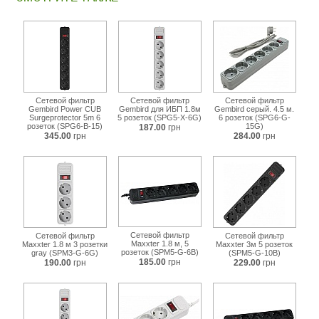
spm5-
g-
6g.html
Сетевой фильтр
Сетевой фильтр
Сетевой фильтр
Gembird Power CUB
Gembird для ИБП 1.8м
Gembird серый. 4.5 м.
Surgeprotector 5m 6
5 розеток (SPG5-X-6G)
6 розеток (SPG6-G-
розеток (SPG6-B-15)
15G)
187.00
грн
345.00
грн
284.00
грн
Сетевой фильтр
Сетевой фильтр
Сетевой фильтр
Maxxter 1.8 м, 5
Maxxter 1.8 м 3 розетки
Maxxter 3м 5 розеток
розеток (SPM5-G-6B)
gray (SPM3-G-6G)
(SPM5-G-10B)
185.00
грн
190.00
грн
229.00
грн