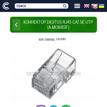
КОННЕКТОР DIGITUS RJ45 CAT.5E UTP
(A-MO8/8SF)
код товара
:
141985