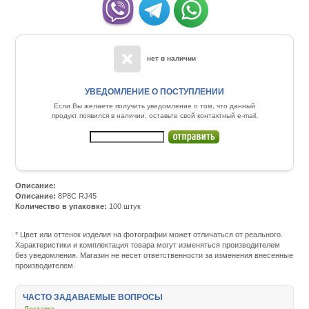
нет в наличии
УВЕДОМЛЕНИЕ О ПОСТУПЛЕНИИ
Если Вы желаете получить уведомление о том, что данный
продукт появился в наличии, оставьте свой контактный e-mail.
Описание:
Описание:
8P8C RJ45
Количество в упаковке:
100 штук
Подробнее:
http://m.all-
service.com.uacatalog/4676-
* Цвет или оттенок изделия на фотографии может отличаться от реального.
setevoe-
Характеристики и комплектация товара могут изменяться производителем
oborudovanie/5467-
без уведомления. Магазин не несет ответственности за изменения внесенные
vitaya-
производителем.
para-
patch-
kord/141985-
ЧАСТО ЗАДАВАЕМЫЕ ВОПРОСЫ
digitus-
Доставка