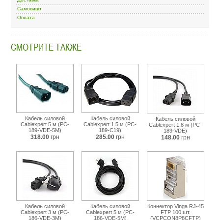
rj45-
cat-
Самовивіз
5e-
Оплата
utp-
a-
mo8-
СМОТРИТЕ ТАКЖЕ
8sf.html
Кабель силовой
Кабель силовой
Кабель силовой
Cablexpert 5 м (PC-
Cablexpert 1.5 м (PC-
Cablexpert 1.8 м (PC-
189-VDE-5M)
189-C19)
189-VDE)
318.00
грн
285.00
грн
148.00
грн
Кабель силовой
Кабель силовой
Коннектор Vinga RJ-45
Cablexpert 3 м (PC-
Cablexpert 5 м (PC-
FTP 100 шт.
186-VDE-3M)
186-VDE-5M)
(VCPCON8P8CFTP)