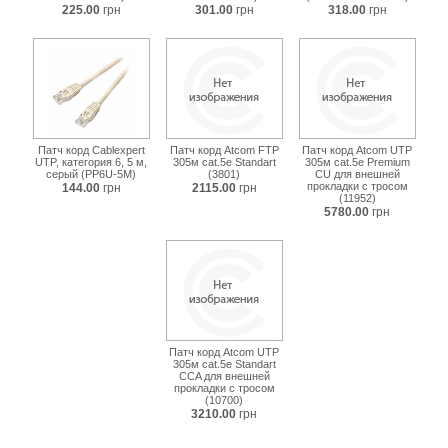
225.00
грн
301.00
грн
318.00
грн
Патч корд Cablexpert
Патч корд Atcom FTP
Патч корд Atcom UTP
UTP, категория 6, 5 м,
305м cat.5e Standart
305м cat.5e Premium
серый (PP6U-5M)
(3801)
CU для внешней
прокладки с тросом
144.00
грн
2115.00
грн
(11952)
5780.00
грн
Патч корд Atcom UTP
305м cat.5e Standart
CCA для внешней
прокладки с тросом
(10700)
3210.00
грн