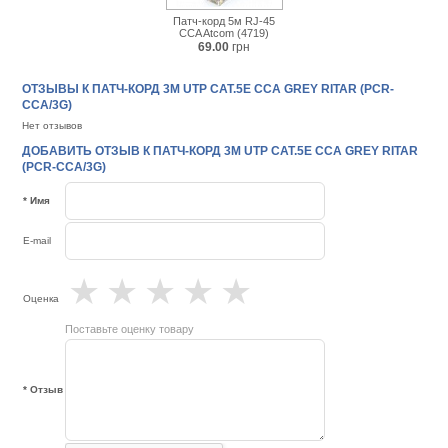
Патч-корд 5м RJ-45
CCA Atcom (4719)
69.00
грн
ОТЗЫВЫ К ПАТЧ-КОРД 3М UTP CAT.5E CCA GREY RITAR (PCR-
CCA/3G)
Нет отзывов
ДОБАВИТЬ ОТЗЫВ К ПАТЧ-КОРД 3М UTP CAT.5E CCA GREY RITAR
(PCR-CCA/3G)
* Имя
E-mail
★
★
★
★
★
Оценка
Поставьте оценку товару
* Отзыв