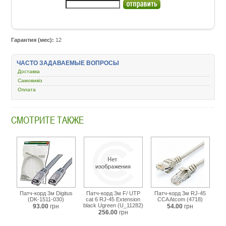
Гарантия (мес):
12
ЧАСТО ЗАДАВАЕМЫЕ ВОПРОСЫ
Доставка
Самовивіз
Оплата
СМОТРИТЕ ТАКЖЕ
Патч-корд 3м Digitus
Патч-корд 3м F/ UTP
Патч-корд 3м RJ-45
(DK-1511-030)
cat 6 RJ-45 Extension
CCA Atcom (4718)
black Ugreen (U_11282)
93.00
грн
54.00
грн
256.00
грн