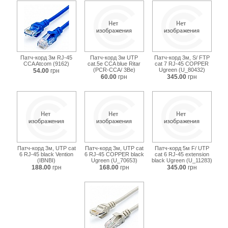
Патч-корд 3м RJ-45
Патч-корд 3м UTP
Патч-корд 3м, S/ FTP
CCA Atcom (9162)
cat.5e CCA blue Ritar
cat 7 RJ-45 COPPER
(PCR-CCA/ 3Be)
Ugreen (U_80432)
54.00
грн
60.00
грн
345.00
грн
Патч-корд 3м, UTP cat
Патч-корд 3м, UTP cat
Патч-корд 5м F/ UTP
6 RJ-45 black Vention
6 RJ-45 COPPER black
cat 6 RJ-45 extension
(IBNBI)
Ugreen (U_70653)
black Ugreen (U_11283)
188.00
грн
168.00
грн
345.00
грн