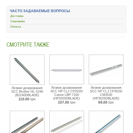
kopiram/4897-
lezvie/45428-
ЧАСТО ЗАДАВАЕМЫЕ ВОПРОСЫ
scc-
hp-
Доставка
lj-
Самовивіз
1160-
Оплата
1320-
h1320dbld.html
СМОТРИТЕ ТАКЖЕ
Лезвие дозирования
Лезвие дозирования
Лезвие дозирования
SCC HP CLJ CP2025/
SCC HP CLJ CP3525/
SCC Brother HL-2240
Canon LBP-7100
CM3530
(B2240DBLADE)
(HP2025DBLADE)
(HP3525DBLADE)
110.00
грн
107.00
грн
69.00
грн