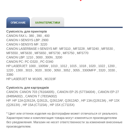
ОПИСАНИЕ
ХАРАКТЕРИСТИКИ
Сумісність для принтерів
CANON FAX L: 380 , 390 , 400
CANON I-SENSYS LBP: 2900
CANON I-SENSYS MF: 3220
CANON LASERBASE I-SENSYS MF: MF3110 , MF3228 , MF3240 , MF5530 ,
MF5550 , MF5630 , MF5650 , MF5730 , MF5750 , MF5770
CANON LBP: 1210 , 3000 , 300N , 3200
CANON PC: PC-D320 , PC-D340
HP LASERJET: 1000 , 1005W , 1010 , 1012 , 1015 , 1018 , 1020 , 1022 , 1200 ,
1220 , 1300 , 3015 , 3020 , 3030 , 3050 , 3052 , 3055 , 3300MFP , 3320 , 3330 ,
3380
HP LASERJET M: M1005 , M1319F
Сумісність для картриджів
CANON: CANON 703 (7616A005) , CANON EP-25 (5773A004) , CANON EP-27
(8489A002) , CANON T (7833A002)
HP: HP 12A Q2612A, Q2612L, Q2612AF, Q2612AD , HP 13A (Q2613A) , HP 13X
(Q2613X) , HP 15A (C7115A) , HP 15X (C7115X)
Подробнее:
http://m.all-
* Цвет или оттенок изделия на фотографии может отличаться от реального.
service.com.uacatalog/4843-
Характеристики и комплектация товара могут изменяться производителем
zapchasti-
без уведомления. Магазин не несет ответственности за изменения внесенные
k-
производителем.
printeram-