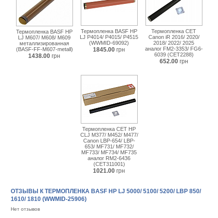
Термопленка BASF HP
Термопленка CET
Термопленка BASF HP
LJ P4014/ P4015/ P4515
Canon iR 2016/ 2020/
LJ M607/ M608/ M609
(WWMID-69092)
2018/ 2022/ 2025
металлизированная
аналог FM2-3353/ FG6-
(BASF-FF-M607-metall)
1845.00
грн
6039 (CET2288)
1438.00
грн
652.00
грн
Термопленка CET HP
CLJ M377/ M452/ M477/
Canon LBP-654/ LBP-
653/ MF731/ MF732/
MF733/ MF734/ MF735
аналог RM2-6436
(CET311001)
1021.00
грн
ОТЗЫВЫ К ТЕРМОПЛЕНКА BASF HP LJ 5000/ 5100/ 5200/ LBP 850/
1610/ 1810 (WWMID-25906)
Нет отзывов