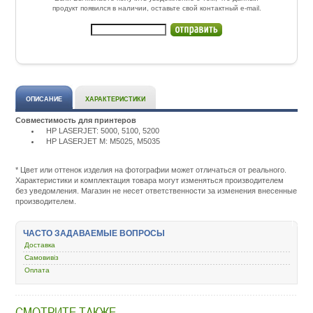
продукт появился в наличии, оставьте свой контактный e-mail.
ОПИСАНИЕ
ХАРАКТЕРИСТИКИ
Совместимость для принтеров
HP LASERJET: 5000, 5100, 5200
HP LASERJET M: M5025, M5035
Подробнее:
http://m.all-
service.com.uacatalog/4843-
* Цвет или оттенок изделия на фотографии может отличаться от реального.
zapchasti-
Характеристики и комплектация товара могут изменяться производителем
k-
без уведомления. Магазин не несет ответственности за изменения внесенные
printeram-
производителем.
kopiram/4927-
termoplenka/45642-
basf-
ЧАСТО ЗАДАВАЕМЫЕ ВОПРОСЫ
hp-
Доставка
lj-
5000-
Самовивіз
5100-
Оплата
5200-
lbp-
850-
СМОТРИТЕ ТАКЖЕ
1610-