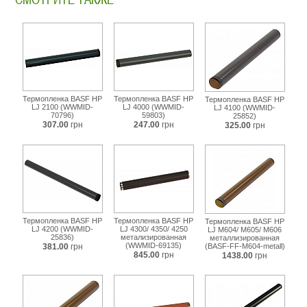
1810-
wwmid-
25906.html
Термопленка BASF HP
Термопленка BASF HP
Термопленка BASF HP
LJ 2100 (WWMID-
LJ 4000 (WWMID-
LJ 4100 (WWMID-
70796)
59803)
25852)
307.00
грн
247.00
грн
325.00
грн
Термопленка BASF HP
Термопленка BASF HP
Термопленка BASF HP
LJ 4200 (WWMID-
LJ 4300/ 4350/ 4250
LJ M604/ M605/ M606
25836)
метализированная
металлизированная
(WWMID-69135)
381.00
грн
(BASF-FF-M604-metall)
845.00
грн
1438.00
грн