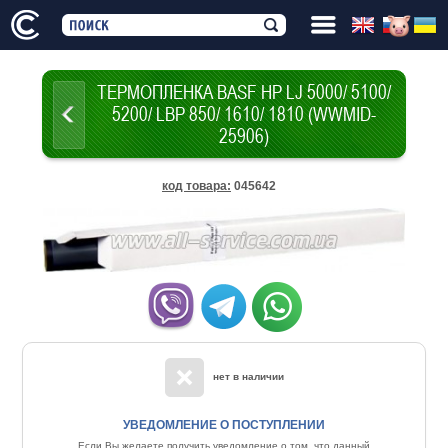
ТЕРМОПЛЕНКА BASF HP LJ 5000/ 5100/
5200/ LBP 850/ 1610/ 1810 (WWMID-
25906)
код товара
:
045642
нет в наличии
УВЕДОМЛЕНИЕ О ПОСТУПЛЕНИИ
Если Вы желаете получить уведомление о том, что данный