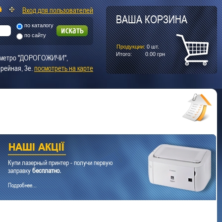
Вход для пользователей
ВАША КОРЗИНА
по каталогу
по сайту
Продукции:
0
шт.
Итого:
0.00
грн
т. метро "ДОРОГОЖИЧИ",
рейная, 3е.
посмотреть на карте
Купи лазерный принтер - получи первую
заправку
бесплатно.
Подробнее...