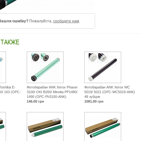
Нашли ошибку?
Пожалуйста,
сообщите нам
.
 ТАКЖЕ
oshiba E-
Фотобарабан ANK Xerox Phaser
Фотобарабан ANK Xerox WC
160/ 163 (OPC-
3100/ OKI B260/ Minolta PP1480/
5019/ 5021 (OPC-WC5019-ANK)
1490 (OPC-Ph3100-ANK)
48 зубцов
146.00
грн
1081.00
грн