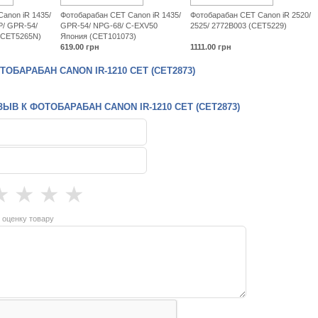
anon iR 1435/
Фотобарабан CET Canon iR 1435/
Фотобарабан CET Canon iR 2520/
5P/ GPR-54/
GPR-54/ NPG-68/ C-EXV50
2525/ 2772B003 (CET5229)
(CET5265N)
Япония (CET101073)
619.00
грн
1111.00
грн
ОБАРАБАН CANON IR-1210 CET (CET2873)
ЫВ К ФОТОБАРАБАН CANON IR-1210 CET (CET2873)
★
★
★
★
 оценку товару