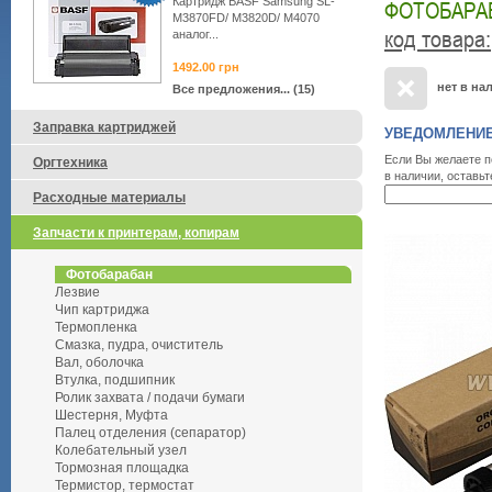
Картридж BASF Samsung SL-
ФОТОБАРАБ
M3870FD/ M3820D/ M4070
код товара
:
аналог...
1492.00
грн
нет в на
Все предложения... (15)
Заправка картриджей
УВЕДОМЛЕНИЕ
Если Вы желаете п
Оргтехника
в наличии, оставьт
Расходные материалы
Запчасти к принтерам, копирам
Фотобарабан
Лезвие
Чип картриджа
Термопленка
Смазка, пудра, очиститель
Вал, оболочка
Втулка, подшипник
Ролик захвата / подачи бумаги
Шестерня, Муфта
Палец отделения (сепаратор)
Колебательный узел
Тормозная площадка
Термистор, термостат