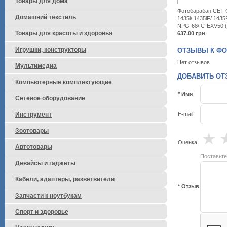
Товары для дома
Фотобарабан CET C
Домашний текстиль
1435i/ 1435iF/ 143
NPG-68/ C-EXV50 
Товары для красоты и здоровья
637.00
грн
Игрушки, конструкторы
ОТЗЫВЫ К ФОТ
Нет отзывов
Мультимедиа
ДОБАВИТЬ ОТЗ
Компьютерные комплектующие
* Имя
Сетевое оборудование
Инструмент
E-mail
Зоотовары
★
Оценка
Автотовары
Поставьте
Девайсы и гаджеты
Кабели, адаптеры, разветвители
* Отзыв
Запчасти к ноутбукам
Спорт и здоровье