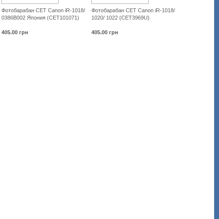
Фотобарабан CET Canon iR-1018/
Фотобарабан CET Canon iR-1018/
0386B002 Япония (CET101071)
1020/ 1022 (CET3969U)
405.00
грн
405.00
грн