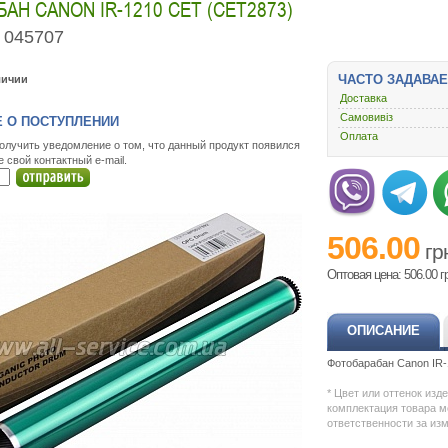
АН CANON IR-1210 CET (CET2873)
045707
ЧАСТО ЗАДАВА
личии
Доставка
Самовивіз
 О ПОСТУПЛЕНИИ
Оплата
олучить уведомление о том, что данный продукт появился
е свой контактный e-mail.
506.00
гр
Оптовая цена: 506.00
г
ОПИСАНИЕ
Фотобарабан Canon IR
* Цвет или оттенок изд
комплектация товара м
ответственности за из