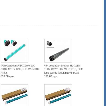
kopiram/4955-
fotobaraban/45707-
canon-
ir-
1210-
cet-
cet2873.html
Фотобарабан ANK Xerox WC
Фотобарабан Brother HL-1110/
C118/ M118/ 123 (OPC-WCM118-
1111/ 1112/ 1118/ MFC-1810, ECO
ANK)
Line Welldo (WDDB1075ECO)
516.00
грн
121.00
грн