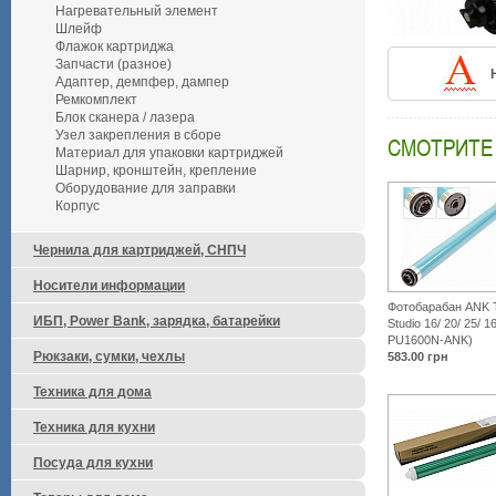
Нагревательный элемент
Шлейф
Флажок картриджа
Запчасти (разное)
Адаптер, демпфер, дампер
Ремкомплект
Блок сканера / лазера
Узел закрепления в сборе
СМОТРИТЕ
Материал для упаковки картриджей
Шарнир, кронштейн, крепление
Оборудование для заправки
Корпус
Чернила для картриджей, СНПЧ
Носители информации
Фотобарабан ANK T
ИБП, Power Bank, зарядка, батарейки
Studio 16/ 20/ 25/ 
PU1600N-ANK)
Рюкзаки, сумки, чехлы
583.00
грн
Техника для дома
Техника для кухни
Посуда для кухни