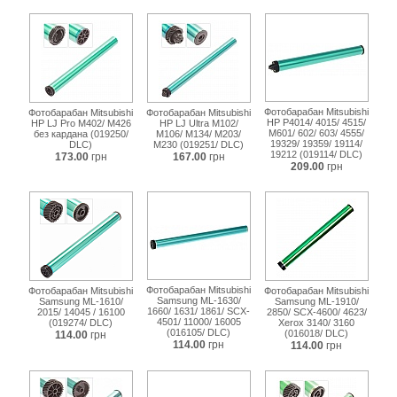
e16-
pe114e-
lexmark-
x215-
19288-
16101.html
Фотобарабан Mitsubishi
Фотобарабан Mitsubishi
Фотобарабан Mitsubishi
HP P4014/ 4015/ 4515/
HP LJ Pro M402/ M426
HP LJ Ultra M102/
M601/ 602/ 603/ 4555/
без кардана (019250/
M106/ M134/ M203/
19329/ 19359/ 19114/
DLC)
M230 (019251/ DLC)
19212 (019114/ DLC)
173.00
грн
167.00
грн
209.00
грн
Фотобарабан Mitsubishi
Фотобарабан Mitsubishi
Фотобарабан Mitsubishi
Samsung ML-1630/
Samsung ML-1610/
Samsung ML-1910/
1660/ 1631/ 1861/ SCX-
2015/ 14045 / 16100
2850/ SCX-4600/ 4623/
4501/ 11000/ 16005
(019274/ DLC)
Xerox 3140/ 3160
(016105/ DLC)
(016018/ DLC)
114.00
грн
114.00
грн
114.00
грн