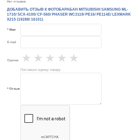
Нет отзывов
ДОБАВИТЬ ОТЗЫВ К ФОТОБАРАБАН MITSUBISHI SAMSUNG ML-
1710/ SCX-4100/ CF-560/ PHASER WC3119/ РE16/ PE114E/ LEXMARK
X215 (19288/ 16101)
* Имя
E-mail
★
★
★
★
★
Оценка
Поставьте оценку товару
* Отзыв