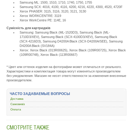
Samsung ML: 1500, 1510, 1710, 1740, 1750, 1755
Samsung SCX: 4016, 4100, 4116, 4200, 4216, 4220, 4300, 4520, 4720F
Xerox PHASER: 3115, 3116, 3120, 3121, 3130
Xerox WORKCENTRE: 3119
Xerox WorkCentre PE: 114E, 16
Сумісність для картриджів
Samsung: Samsung Black (ML-1520D3), Samsung Black (ML-
1710D3/XEV), Samsung Black (SCX-4100D3/XEV), Samsung Black
(SCX-4216D3), Samsung D4200A Black (SCX-D4200A/SEE), Samsung
D4200A Black (SV184A)
Xerox: Xerox Black (013R00625), Xerox Black (109R00725), Xerox Black
(109R00748), Xerox Black (113R00667)
Подробнее:
http://m.all-
service.com.uacatalog/4843-
* Цвет или оттенок изделия на фотографии может отличаться от реального.
zapchasti-
Характеристики и комплектация товара могут изменяться производителем
k-
без уведомления. Магазин не несет ответственности за изменения внесенные
printeram-
производителем.
kopiram/4955-
fotobaraban/45904-
mitsubishi-
ЧАСТО ЗАДАВАЕМЫЕ ВОПРОСЫ
samsung-
Доставка
ml-
1710-
Самовивіз
scx-
Оплата
4100-
cf-
560-
СМОТРИТЕ ТАКЖЕ
phaser-
wc3119-