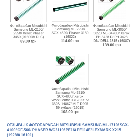
Фотобарабан Mitsubishi
Фотобарабан Mitsubishi
Фотобарабан Mitsubishi
Samsung ML-2250/
Samsung ML-2150/
Samsung ML-3050/
SCX-4520/ Phaser 3150
2550/ Xerox Phaser
3051/ ML-3470D/ Xerox
(16022)
3450 (016008/ DLC)
PH 3428 D/ PH 3428
114.00
грн
DN/ DELL 1815 (16007)
89.00
грн
139.00
грн
Фотобарабан Mitsubishi
Samsung ML-3310/
SCX-4833/ Xerox
WorkCentre 3312/ 3315/
3325/ 14067/ MLT-D205
59 зубцов (16015)
108.00
грн
ОТЗЫВЫ К ФОТОБАРАБАН MITSUBISHI SAMSUNG ML-1710/ SCX-
4100/ CF-560/ PHASER WC3119/ РE16/ PE114E/ LEXMARK X215
(19288/ 16101)