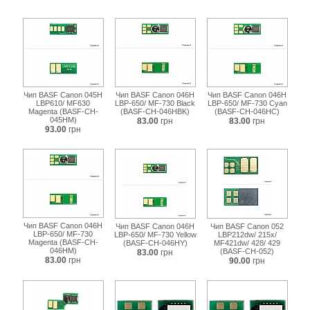
ch-
crg047.html
Чип BASF Canon 045H
Чип BASF Canon 046H
Чип BASF Canon 046H
LBP610/ MF630
LBP-650/ MF-730 Black
LBP-650/ MF-730 Cyan
Magenta (BASF-CH-
(BASF-CH-046HBK)
(BASF-CH-046HC)
045HM)
83.00
грн
83.00
грн
93.00
грн
Чип BASF Canon 046H
Чип BASF Canon 046H
Чип BASF Canon 052
LBP-650/ MF-730
LBP-650/ MF-730 Yellow
LBP212dw/ 215x/
Magenta (BASF-CH-
(BASF-CH-046HY)
MF421dw/ 428/ 429
046HM)
(BASF-CH-052)
83.00
грн
83.00
грн
90.00
грн