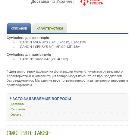
Доставка по Украине:
ОПИСАНИЕ
ХАРАКТЕРИСТИКИ
Сумісність для принтерів
CANON I-SENSYS LBP: LBP-112, LBP-113W
CANON I-SENSYS MF: MF112, MF113w
Сумісність для картриджів
CANON: Canon 047 (2164C002)
Подробнее:
http://m.all-
service.com.uacatalog/4843-
* Цвет или оттенок изделия на фотографии может отличаться от реального.
zapchasti-
Характеристики и комплектация товара могут изменяться производителем
k-
без уведомления. Магазин не несет ответственности за изменения внесенные
printeram-
производителем.
kopiram/5023-
chip-
kartridzha/380795-
ЧАСТО ЗАДАВАЕМЫЕ ВОПРОСЫ
basf-
Доставка
canon-
047-
Самовивіз
lbp112-
Оплата
113-
mfp112-
113-
СМОТРИТЕ ТАКЖЕ
basf-