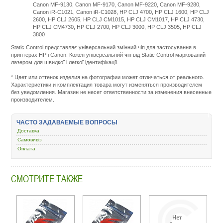
Canon MF-9130, Canon MF-9170, Canon MF-9220, Canon MF-9280,
Canon iR-C1021, Canon iR-C1028, HP CLJ 4700, HP CLJ 1600, HP CLJ
2600, HP CLJ 2605, HP CLJ CM1015, HP CLJ CM1017, HP CLJ 4730,
HP CLJ CM4730, HP CLJ 2700, HP CLJ 3000, HP CLJ 3505, HP CLJ
3800
Static Control представляє універсальний змінний чіп для застосування в
принтерах HP і Canon. Кожен універсальний чіп від Static Control маркований
лазером для швидкої і легкої ідентифікації.
Подробнее:
http://m.all-
* Цвет или оттенок изделия на фотографии может отличаться от реального.
service.com.uacatalog/4843-
Характеристики и комплектация товара могут изменяться производителем
zapchasti-
без уведомления. Магазин не несет ответственности за изменения внесенные
k-
производителем.
printeram-
kopiram/5023-
chip-
ЧАСТО ЗАДАВАЕМЫЕ ВОПРОСЫ
kartridzha/45996-
scc-
Доставка
hp-
Самовивіз
lj-
Оплата
1600-
2600-
2605-
cyan-
СМОТРИТЕ ТАКЖЕ
u15-
2chip-
c.html