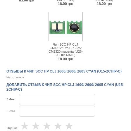
85.00
грн
18.00
грн
18.00
грн
Чип SCC HP СLJ
CM1312/ Pro CP5225/
CM2320 magenta (U26-
2CHIP-MA10)
18.00
грн
ОТЗЫВЫ К ЧИП SCC HP СLJ 1600/ 2600/ 2605 CYAN (U15-2CHIP-C)
Нет отзывов
ДОБАВИТЬ ОТЗЫВ К ЧИП SCC HP СLJ 1600/ 2600/ 2605 CYAN (U15-
2CHIP-C)
* Имя
E-mail
★
★
★
★
★
Оценка