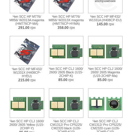
Чип SCC HP M776/
Чип SCC HP M776/
Чип SCC HP MF432/
M856/ W2013A magenta
M856/ W2013X magenta
W1331A (H408CP-EU)
(HM776CP-MA)
(HM776CP-HYMA)
145.00
грн
291.00
грн
358.00
грн
Чип SCC HP СLJ 1600/
Чип SCC HP СLJ 1600/
Чип SCC HP MF432/
2600/ 2605 Black (U15-
2600/ 2605 Magenta
W1331X (H408CP-
2CHIP-K)
(U15-2CHIP-Ma)
HYEU)
85.00
грн
85.00
грн
215.00
грн
Чип SCC HP СLJ 1600/
Чип SCC HP СLJ
Чип SCC HP СLJ
2600/ 2605 Yellow (U15-
CM1312/ Pro CP5225/
CM1312/ Pro CP5225/
2CHIP-Y)
CM2320 black (U26-
CM2320 cyan (U26-
2CHIP-K10)
2CHIP-C10)