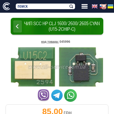
ЧИП SCC HP СLJ 1600/ 2600/ 2605 CYAN
(U15-2CHIP-C)
код товара
:
045996
85.00
грн