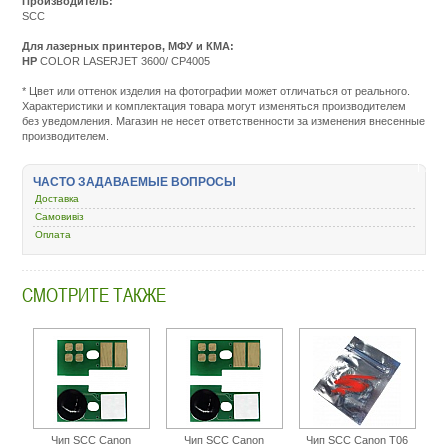
Производитель:
SCC
Для лазерных принтеров, МФУ и КМА:
HP
COLOR LASERJET 3600/ CP4005
Подробнее:
http://m.all-
* Цвет или оттенок изделия на фотографии может отличаться от реального.
service.com.uacatalog/4843-
Характеристики и комплектация товара могут изменяться производителем
zapchasti-
без уведомления. Магазин не несет ответственности за изменения внесенные
k-
производителем.
printeram-
kopiram/5023-
chip-
ЧАСТО ЗАДАВАЕМЫЕ ВОПРОСЫ
kartridzha/46000-
scc-
Доставка
hp-
Самовивіз
clj-
Оплата
2600-
3600-
magenta-
u14-
СМОТРИТЕ ТАКЖЕ
2chip-
ma.html
Чип SCC Canon
Чип SCC Canon
Чип SCC Canon T06