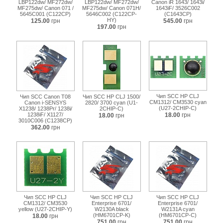
LBP122dw/ MF272dw/
LBP122dw/ MF272dw/
Canon iR 1643/ 1643i/
MF275dw/ Canon 071 /
MF275dw/ Canon 071H/
1643iF/ 3526C002
5645C001 (C122CP)
5646C002 (C122CP-
(C1643CP)
HY)
125.00
грн
545.00
грн
197.00
грн
Чип SCC HP CLJ
Чип SCC Canon T08
Чип SCC HP CLJ 1500/
CM1312/ CM3530 cyan
Canon i-SENSYS
2820/ 3700 cyan (U1-
(U27-2CHIP-C)
X1238/ 1238Pr/ 1238i/
2CHIP-C)
1238iF/ X1127/
18.00
грн
18.00
грн
3010C006 (C1238CP)
362.00
грн
Чип SCC HP CLJ
Чип SCC HP CLJ
Чип SCC HP CLJ
CM1312/ CM3530
Enterprise 6701/
Enterprise 6701/
yellow (U27-2CHIP-Y)
W2130A black
W2131A cyan
(HM6701CP-K)
(HM6701CP-C)
18.00
грн
751.00
грн
751.00
грн