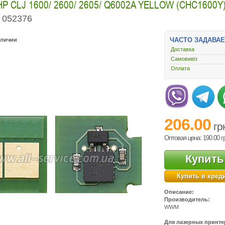
 СLJ 1600/ 2600/ 2605/ Q6002A YELLOW (CHC1600Y
052376
ЧАСТО ЗАДАВА
аличии
Доставка
Самовивіз
Оплата
206.00
гр
Оптовая цена: 190.00
г
Купить
Купить в кред
Описание:
Производитель:
WWM
Для лазерных принте