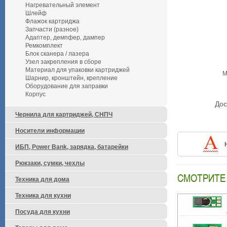
Нагревательный элемент
Шлейф
Флажок картриджа
Запчасти (разное)
Адаптер, демпфер, дампер
Ремкомплект
Блок сканера / лазера
Узел закрепления в сборе
Материал для упаковки картриджей
М
Шарнир, кронштейн, крепление
Оборудование для заправки
Корпус
Дос
Чернила для картриджей, СНПЧ
Носители информации
ИБП, Power Bank, зарядка, батарейки
Рюкзаки, сумки, чехлы
СМОТРИТЕ
Техника для дома
Техника для кухни
Посуда для кухни