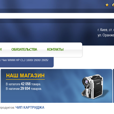
г. Киев, с
ул. Оранже
И
ОБЯЗАТЕЛЬСТВА
КОНТАКТЫ
/ Чип WWM HP СLJ 1600/ 2600/ 2605/
42 056
В каталоге
товара.
29 934
В наличии
товаров.
ЧИП КАРТРИДЖА
 продуктов: