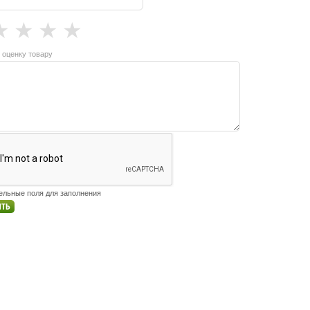
★
★
★
★
 оценку товару
тельные поля для заполнения