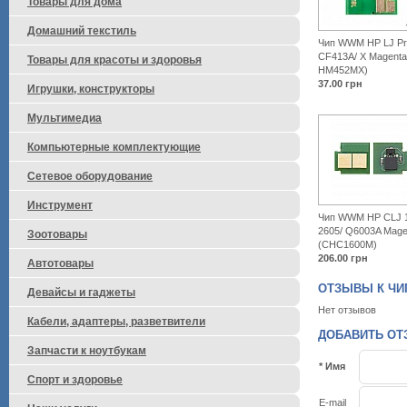
Товары для дома
Домашний текстиль
Чип WWM HP LJ Pr
CF413A/ X Magenta
Товары для красоты и здоровья
HM452MX)
37.00
грн
Игрушки, конструкторы
Мультимедиа
Компьютерные комплектующие
Сетевое оборудование
Инструмент
Чип WWM HP СLJ 1
2605/ Q6003A Mage
Зоотовары
(CHC1600M)
206.00
грн
Автотовары
ОТЗЫВЫ К ЧИП 
Девайсы и гаджеты
Нет отзывов
Кабели, адаптеры, разветвители
ДОБАВИТЬ ОТЗЫ
Запчасти к ноутбукам
* Имя
Спорт и здоровье
E-mail