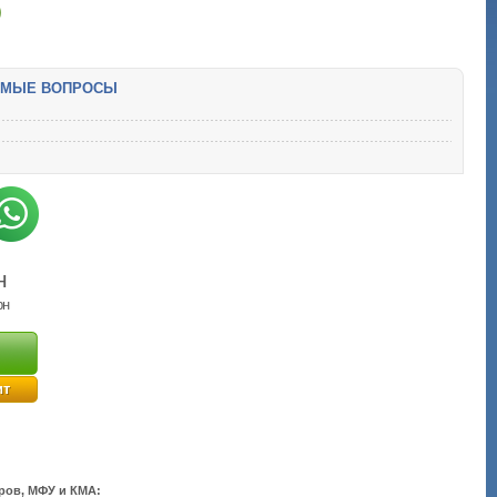
)
ЕМЫЕ ВОПРОСЫ
н
рн
ит
ров, МФУ и КМА: