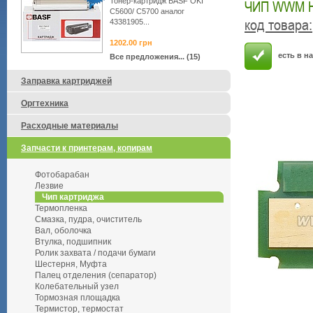
Тонер-картридж BASF OKI
ЧИП WWM HP
C5600/ C5700 аналог
код товара
:
43381905...
1202.00
грн
есть в н
Все предложения... (15)
Заправка картриджей
Оргтехника
Расходные материалы
Запчасти к принтерам, копирам
Фотобарабан
Лезвие
Чип картриджа
Термопленка
Смазка, пудра, очиститель
Вал, оболочка
Втулка, подшипник
Ролик захвата / подачи бумаги
Шестерня, Муфта
Палец отделения (сепаратор)
Колебательный узел
Тормозная площадка
Термистор, термостат