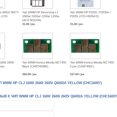
o M452/ M477/
Чип WWM HP Neverstop LJ
Чип WWM HP P2035 / P2035n /
 (JYD-
1000a/ 1000w/ 1200a/ 1200w
P2055 (JYD-H505A D)
(ALH-W1103A)
31.00
грн
31.00
грн
600/ 2600/
Чип WWM Konica Minolta MC7450
Чип WWM Konica Minolta MC7450
nta
Black (CKM7450BK)
Cyan (CKM7450C)
260.00
грн
157.00
грн
WWM HP СLJ 1600/ 2600/ 2605/ Q6002A YELLOW (CHC1600Y)
В К ЧИП WWM HP СLJ 1600/ 2600/ 2605/ Q6002A YELLOW (CHC1600Y