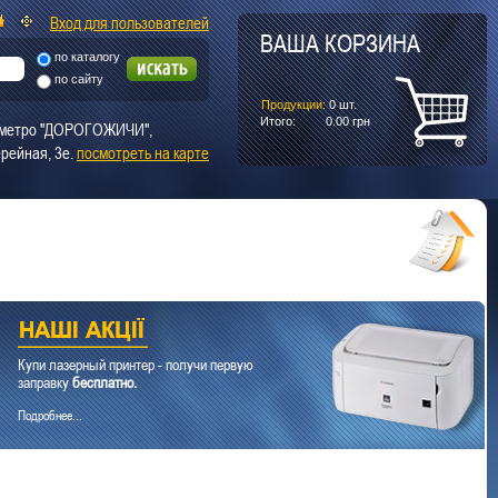
Вход для пользователей
ВАША КОРЗИНА
по каталогу
по сайту
Продукции:
0
шт.
Итого:
0.00
грн
т. метро "ДОРОГОЖИЧИ",
рейная, 3е.
посмотреть на карте
Купи лазерный принтер - получи первую
заправку
бесплатно.
Подробнее...