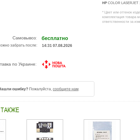
HP
COLOR LASERJET 16
* Цвет или оттенок изд
комплектация товара м
ответственности за из
Самовывоз:
бесплатно
ожно забрать после:
14:31 07.08.2026
тавка по Украине:
Нашли ошибку?
Пожалуйста,
сообщите нам
.
 ТАКЖЕ