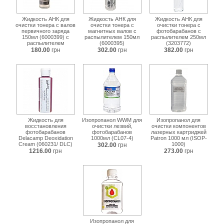
Жидкость АНК для
Жидкость АНК для
Жидкость АНК для
очистки тонера с валов
очистки тонера с
очистки тонера с
первичного заряда
магнитных валов с
фотобарабанов с
150мл (6000399) с
распылителем 150мл
распылителем 250мл
распылителем
(6000395)
(3203772)
180.00
грн
302.00
грн
382.00
грн
Жидкость для
Изопропанол WWM для
Изопропанол для
восстановления
очистки лезвий,
очистки компонентов
фотобарабанов
фотобарабанов
лазерных картриджей
Delacamp Deoxidation
1000мл (CL07-4)
Patron 1000 мл (ISOP-
Cream (060231/ DLC)
1000)
302.00
грн
1216.00
грн
273.00
грн
Изопропанол для