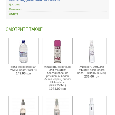
ЧАСТО ЗАДАВАЕМЫЕ ВОПРОСЫ
ochistitel/394565-
Доставка
250-
Самовивіз
3203318.html
Оплата
СМОТРИТЕ ТАКЖЕ
Вода обессоленная
Жидкость Electrolube
Жидкость АНК для
WWM 1000г (W01-4)
для очистки/
очистки резинового
восстановления
вала 150мл (6000500)
149.00
грн
резиновых валов
236.00
грн
250мл, спрей, аналог
Platenclene
(RRR250ML)
1081.00
грн