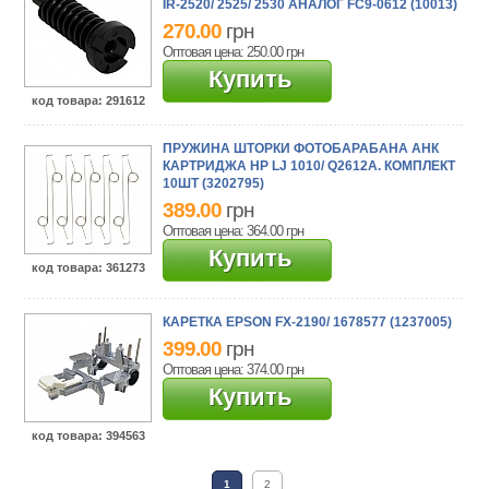
IR-2520/ 2525/ 2530 АНАЛОГ FC9-0612 (10013)
270.00
грн
Оптовая цена: 250.00
грн
Купить
код товара
: 291612
ПРУЖИНА ШТОРКИ ФОТОБАРАБАНА АНК
КАРТРИДЖА HP LJ 1010/ Q2612A. КОМПЛЕКТ
10ШТ (3202795)
389.00
грн
Оптовая цена: 364.00
грн
Купить
код товара
: 361273
КАРЕТКА EPSON FX-2190/ 1678577 (1237005)
399.00
грн
Оптовая цена: 374.00
грн
Купить
код товара
: 394563
1
2