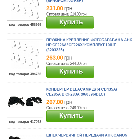
(SPROPCM402-FSH)
231.00
грн
Оптовая цена: 214.00
грн
Купить
код товара
: 458995
ПРУЖИНА КРЕПЛЕНИЯ ФОТОБАРАБАНА АНК
HP CF226A/ CF226X/ КОМПЛЕКТ 10ШТ
(3203235)
263.00
грн
Оптовая цена: 244.00
грн
Купить
код товара
: 394735
КОНВЕРТЕР DELACAMP ДЛЯ CB435A/
CE285A В CF283A (060396/DLC)
267.00
грн
Оптовая цена: 248.00
грн
Купить
код товара
: 417073
ШНЕК ЧЕРВЯЧНОЙ ПЕРЕДАЧИ АНК CANON