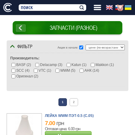
ЗАПЧАСТИ (РАЗНОЕ)
ФИЛЬТР
Акции в начале:
Производитель:
BASF (2)
Delacamp (3)
Katun (1)
Makkon (1)
SCC (4)
VTC (1)
WWM (5)
АНК (14)
Оригинал (2)
Бренд:
Canon (20)
Epson (7)
HP (29)
Konica Minolta (1)
1
2
Kyocera (1)
Lexmark (2)
Ricoh (2)
Samsung (6)
Sharp (1)
Toshiba (1)
Xerox (6)
ЛЕЙКА WWM ПЭТ-0.5 (C.05)
7.00
грн
Оптовая цена: 6.00
грн