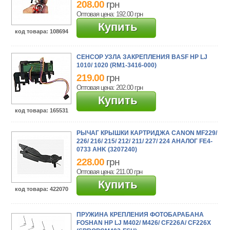
208.00
грн
Оптовая цена: 192.00
грн
Купить
код товара
: 108694
СЕНСОР УЗЛА ЗАКРЕПЛЕНИЯ BASF HP LJ
1010/ 1020 (RM1-3416-000)
219.00
грн
Оптовая цена: 202.00
грн
Купить
код товара
: 165531
РЫЧАГ КРЫШКИ КАРТРИДЖА CANON MF229/
226/ 216/ 215/ 212/ 211/ 227/ 224 АНАЛОГ FE4-
0733 AHK (3207240)
228.00
грн
Оптовая цена: 211.00
грн
Купить
код товара
: 422070
ПРУЖИНА КРЕПЛЕНИЯ ФОТОБАРАБАНА
FOSHAN HP LJ M402/ M426/ CF226A/ CF226X