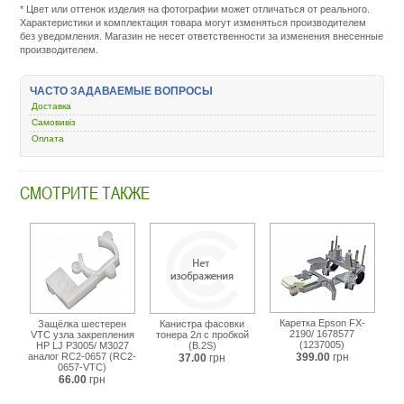
* Цвет или оттенок изделия на фотографии может отличаться от реального.
service.com.uacatalog/4843-
Характеристики и комплектация товара могут изменяться производителем
zapchasti-
без уведомления. Магазин не несет ответственности за изменения внесенные
k-
производителем.
printeram-
kopiram/5345-
zapchasti-
ЧАСТО ЗАДАВАЕМЫЕ ВОПРОСЫ
raznoe/53783-
wwm-
Доставка
samsung-
Самовивіз
ml-
Оплата
1210-
1250-
cc1108.html
СМОТРИТЕ ТАКЖЕ
Каретка Epson FX-
Защёлка шестерен
Канистра фасовки
2190/ 1678577
VTC узла закрепления
тонера 2л с пробкой
(1237005)
HP LJ P3005/ M3027
(B.2S)
аналог RC2-0657 (RC2-
399.00
грн
37.00
грн
0657-VTC)
66.00
грн