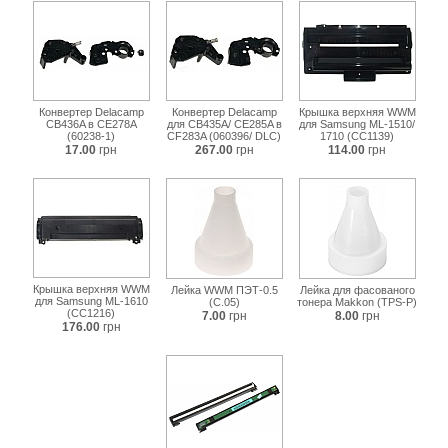
Конвертер Delacamp
Конвертер Delacamp
Крышка верхняя WWM
CB436A в CE278A
для CB435A/ CE285A в
для Samsung ML-1510/
(60238-1)
CF283A (060396/ DLC)
1710 (CC1139)
17.00
грн
267.00
грн
114.00
грн
Крышка верхняя WWM
Лейка WWM ПЭТ-0.5
Лейка для фасованого
для Samsung ML-1610
(C.05)
тонера Makkon (TPS-P)
(CC1216)
7.00
грн
8.00
грн
176.00
грн