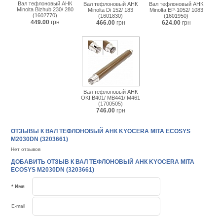
Вал тефлоновый АНК
Вал тефлоновый АНК
Вал тефлоновый АНК
Minolta Bizhub 230/ 280
Minolta Di 152/ 183
Minolta EP-1052/ 1083
(1602770)
(1601830)
(1601950)
449.00
грн
466.00
грн
624.00
грн
Вал тефлоновый АНК
OKI B401/ MB441/ M461
(1700505)
746.00
грн
ОТЗЫВЫ К ВАЛ ТЕФЛОНОВЫЙ АНК KYOCERA MITA ECOSYS
M2030DN (3203661)
Нет отзывов
ДОБАВИТЬ ОТЗЫВ К ВАЛ ТЕФЛОНОВЫЙ АНК KYOCERA MITA
ECOSYS M2030DN (3203661)
* Имя
E-mail