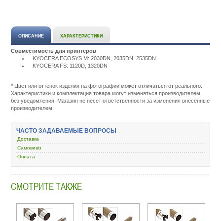
ОПИСАНИЕ
ХАРАКТЕРИСТИКИ
Совместимость для принтеров
KYOCERA ECOSYS M: 2030DN, 2035DN, 2535DN
KYOCERA FS: 1120D, 1320DN
Подробнее:
http://m.all-
service.com.uacatalog/4843-
* Цвет или оттенок изделия на фотографии может отличаться от реального.
zapchasti-
Характеристики и комплектация товара могут изменяться производителем
k-
без уведомления. Магазин не несет ответственности за изменения внесенные
printeram-
производителем.
kopiram/5351-
val-
obolochka/408764-
ЧАСТО ЗАДАВАЕМЫЕ ВОПРОСЫ
kyocera-
Доставка
mita-
ecosys-
Самовивіз
m2030dn-
Оплата
3203661.html
СМОТРИТЕ ТАКЖЕ