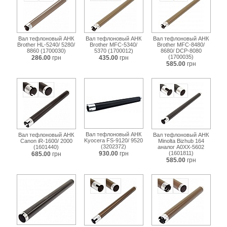
Вал тефлоновый АНК
Вал тефлоновый АНК
Вал тефлоновый АНК
Brother HL-5240/ 5280/
Brother MFC-5340/
Brother MFC-8480/
8860 (1700030)
5370 (1700012)
8680/ DCP-8080
(1700035)
286.00
грн
435.00
грн
585.00
грн
Вал тефлоновый АНК
Вал тефлоновый АНК
Вал тефлоновый АНК
Kyocera FS-9120/ 9520
Canon iR-1600/ 2000
Minolta Bizhub 164
(3202372)
(1601440)
аналог A0XX-5602
930.00
грн
(1601811)
685.00
грн
585.00
грн