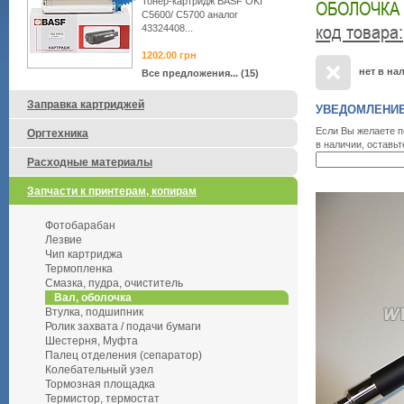
Тонер-картридж BASF OKI
ОБОЛОЧКА 
C5600/ C5700 аналог
код товара
:
43324408...
1202.00
грн
нет в на
Все предложения... (15)
Заправка картриджей
УВЕДОМЛЕНИЕ
Если Вы желаете п
Оргтехника
в наличии, оставьт
Расходные материалы
Запчасти к принтерам, копирам
Фотобарабан
Лезвие
Чип картриджа
Термопленка
Смазка, пудра, очиститель
Вал, оболочка
Втулка, подшипник
Ролик захвата / подачи бумаги
Шестерня, Муфта
Палец отделения (сепаратор)
Колебательный узел
Тормозная площадка
Термистор, термостат