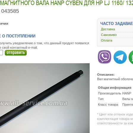
МАГНИТНОГО ВАЛА HANP CYBEN ДЛЯ HP LJ 1160/ 132
043585
ЧАСТО ЗАДАВА
личии
Доставка
Самовивіз
 О ПОСТУПЛЕНИИ
Оплата
олучить уведомление о том, что данный продукт появился
е свой контактный e-mail.
Описание:
Вал магнитный оболочк
Общая информация
Производитель
HANP
Тип
Валы 
Класс товара
Принт
* Цвет или оттенок изд
комплектация товара м
ответственности за из