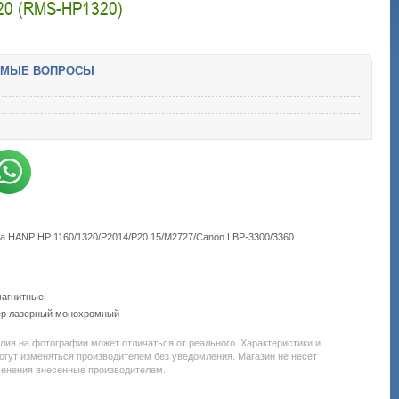
0 (RMS-HP1320)
ЕМЫЕ ВОПРОСЫ
а HANP HP 1160/1320/P2014/P20 15/M2727/Canon LBP-3300/3360
магнитные
ер лазерный монохромный
Подробнее:
http://all-
service.com.uacatalog/4843-
елия на фотографии может отличаться от реального. Характеристики и
zapchasti-
огут изменяться производителем без уведомления. Магазин не несет
k-
менения внесенные производителем.
printeram-
kopiram/5351-