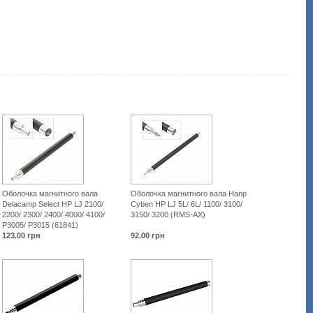
val-
obolochka/43585-
hanp-
cyben-
hp-
lj-
1160-
1320-
rms-
hp1320.html
Оболочка магнитного вала
Оболочка магнитного вала Hanp
Delacamp Select HP LJ 2100/
Cyben HP LJ 5L/ 6L/ 1100/ 3100/
2200/ 2300/ 2400/ 4000/ 4100/
3150/ 3200 (RMS-AX)
P3005/ P3015 (61841)
123.00
грн
92.00
грн