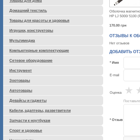
Товары для дома
Домашний текстиль
Оболочка магнитно
HP LJ 5000/ 5100 
Товары для красоты и здоровья
170.00
грн
Игрушки, конструкторы
ОТЗЫВЫ К ОБО
Мультимедиа
Нет отзывов
Компьютерные комплектующие
ДОБАВИТЬ ОТЗ
Сетевое оборудование
* Имя
Инструмент
E-mail
Зоотовары
★
Автотовары
Оценка
Девайсы и гаджеты
Поставьте
Кабели, адаптеры, разветвители
* Отзыв
Запчасти к ноутбукам
Спорт и здоровье