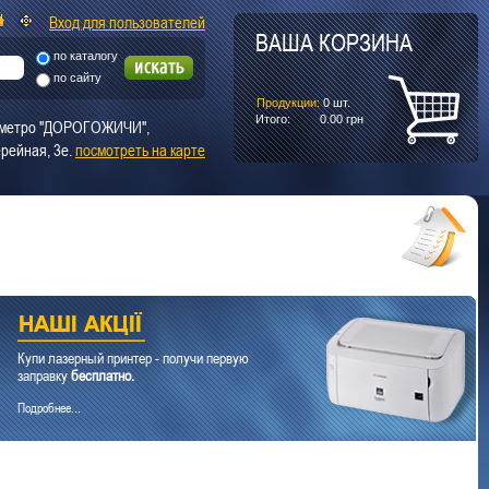
Вход для пользователей
ВАША КОРЗИНА
по каталогу
по сайту
Продукции:
0
шт.
Итого:
0.00
грн
т. метро "ДОРОГОЖИЧИ",
рейная, 3е.
посмотреть на карте
Купи лазерный принтер - получи первую
заправку
бесплатно.
Подробнее...