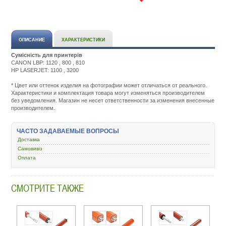
ОПИСАНИЕ
ХАРАКТЕРИСТИКИ
Сумісність для принтерів
CANON LBP: 1120 , 800 , 810
HP LASERJET: 1100 , 3200
Подробнее:
http://m.all-
* Цвет или оттенок изделия на фотографии может отличаться от реального.
service.com.uacatalog/4843-
Характеристики и комплектация товара могут изменяться производителем
zapchasti-
без уведомления. Магазин не несет ответственности за изменения внесенные
k-
производителем.
printeram-
kopiram/5351-
val-
ЧАСТО ЗАДАВАЕМЫЕ ВОПРОСЫ
obolochka/45343-
hp-
Доставка
lj-
Самовивіз
1100-
Оплата
2100260.html
СМОТРИТЕ ТАКЖЕ