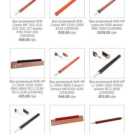
Вал резиновый АНК
Вал резиновый АНК
Вал резиновый АНК HP
Canon MF-211/ 212/
Canon NP-1215/ 1550/
LaserJet 5000 аналог
215/ 216/ 217 аналог
6216 (2000040)
RB2-1919 (2100390)
FM1-F647-001
930.00
грн
1039.00
грн
(3202626)
449.00
грн
Вал резиновый АНК HP
Вал резиновый АНК HP
Вал резиновый АНК HP
LJ 1010/ 1015/ 1020/
LJ 1022/ 3050/ Canon i-
LJ 1160/ 1320/ P2015
RM1-0660/ RC1-2135/
Sensys MF4150/ 4140
аналог RC1-3630
RC1-2136 (2100240)
(2100250)
(2100500)
435.00
грн
544.00
грн
453.00
грн