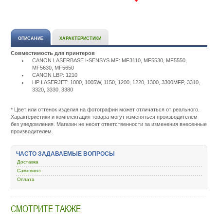
ОПИСАНИЕ
ХАРАКТЕРИСТИКИ
Совместимость для принтеров
CANON LASERBASE I-SENSYS MF: MF3110, MF5530, MF5550,
MF5630, MF5650
CANON LBP: 1210
HP LASERJET: 1000, 1005W, 1150, 1200, 1220, 1300, 3300MFP, 3310,
3320, 3330, 3380
Подробнее:
http://m.all-
service.com.uacatalog/4843-
* Цвет или оттенок изделия на фотографии может отличаться от реального.
zapchasti-
Характеристики и комплектация товара могут изменяться производителем
k-
без уведомления. Магазин не несет ответственности за изменения внесенные
printeram-
производителем.
kopiram/5351-
val-
obolochka/45345-
ЧАСТО ЗАДАВАЕМЫЕ ВОПРОСЫ
hp-
Доставка
lj-
1200-
Самовивіз
1000-
Оплата
2100230.html
СМОТРИТЕ ТАКЖЕ