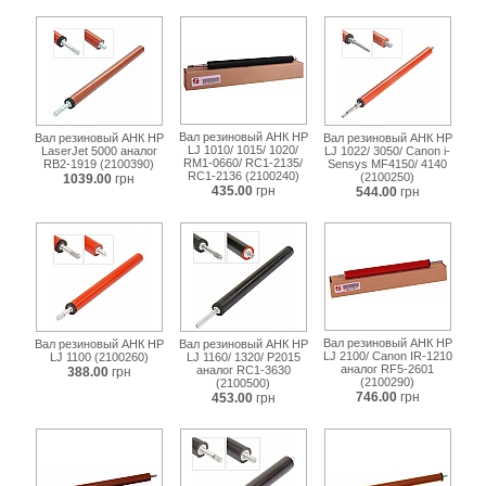
Вал резиновый АНК HP
Вал резиновый АНК HP
Вал резиновый АНК HP
LJ 1010/ 1015/ 1020/
LaserJet 5000 аналог
LJ 1022/ 3050/ Canon i-
RM1-0660/ RC1-2135/
RB2-1919 (2100390)
Sensys MF4150/ 4140
RC1-2136 (2100240)
(2100250)
1039.00
грн
435.00
грн
544.00
грн
Вал резиновый АНК HP
Вал резиновый АНК HP
Вал резиновый АНК HP
LJ 2100/ Canon IR-1210
LJ 1100 (2100260)
LJ 1160/ 1320/ P2015
аналог RF5-2601
аналог RC1-3630
388.00
грн
(2100290)
(2100500)
746.00
грн
453.00
грн