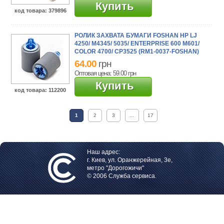
Купить
код товара
: 379896
РОЛИК ЗАХВАТА БУМАГИ FOSHAN HP LJ
4250/ M4345/ 5035/ ENTERPRISE 600 M601/
COLOR 4700/ CP3525 (RM1-0037-FOSHAN)
64.00
грн
Оптовая цена: 59.00
грн
Купить
код товара
: 112200
1
2
3
...
17
Наш адрес:
г. Киев, ул. Оранжерейная, 3е,
метро "Дорогожичи"
© 2006 Служба сервиса.