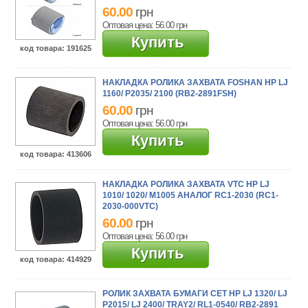
60.00
грн
Оптовая цена: 56.00
грн
Купить
код товара
: 191625
НАКЛАДКА РОЛИКА ЗАХВАТА FOSHAN HP LJ
1160/ P2035/ 2100 (RB2-2891FSH)
60.00
грн
Оптовая цена: 56.00
грн
Купить
код товара
: 413606
НАКЛАДКА РОЛИКА ЗАХВАТА VTC HP LJ
1010/ 1020/ M1005 АНАЛОГ RC1-2030 (RC1-
2030-000VTC)
60.00
грн
Оптовая цена: 56.00
грн
Купить
код товара
: 414929
РОЛИК ЗАХВАТА БУМАГИ CET HP LJ 1320/ LJ
P2015/ LJ 2400/ TRAY2/ RL1-0540/ RB2-2891