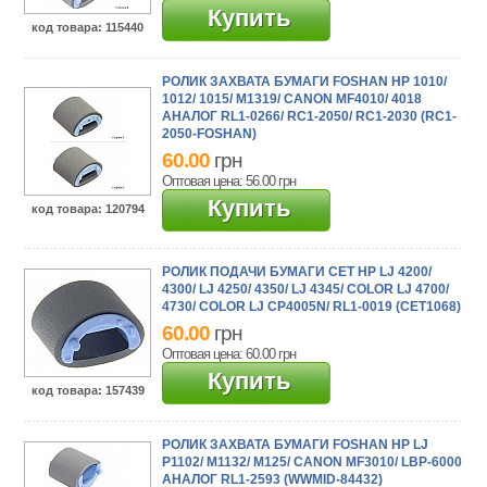
Купить
код товара
: 115440
РОЛИК ЗАХВАТА БУМАГИ FOSHAN HP 1010/
1012/ 1015/ M1319/ CANON MF4010/ 4018
АНАЛОГ RL1-0266/ RC1-2050/ RC1-2030 (RC1-
2050-FOSHAN)
60.00
грн
Оптовая цена: 56.00
грн
Купить
код товара
: 120794
РОЛИК ПОДАЧИ БУМАГИ CET HP LJ 4200/
4300/ LJ 4250/ 4350/ LJ 4345/ COLOR LJ 4700/
4730/ COLOR LJ CP4005N/ RL1-0019 (CET1068)
60.00
грн
Оптовая цена: 60.00
грн
Купить
код товара
: 157439
РОЛИК ЗАХВАТА БУМАГИ FOSHAN HP LJ
P1102/ M1132/ M125/ CANON MF3010/ LBP-6000
АНАЛОГ RL1-2593 (WWMID-84432)