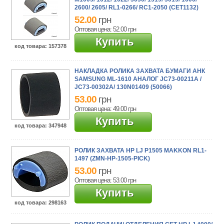
2600/ 2605/ RL1-0266/ RC1-2050 (CET1132)
52.00
грн
Оптовая цена: 52.00
грн
Купить
код товара
: 157378
НАКЛАДКА РОЛИКА ЗАХВАТА БУМАГИ АНК
SAMSUNG ML-1610 АНАЛОГ JC73-00211A /
JC73-00302A/ 130N01409 (50066)
53.00
грн
Оптовая цена: 49.00
грн
Купить
код товара
: 347948
РОЛИК ЗАХВАТА HP LJ P1505 MAKKON RL1-
1497 (ZMN-HP-1505-PICK)
53.00
грн
Оптовая цена: 53.00
грн
Купить
код товара
: 298163