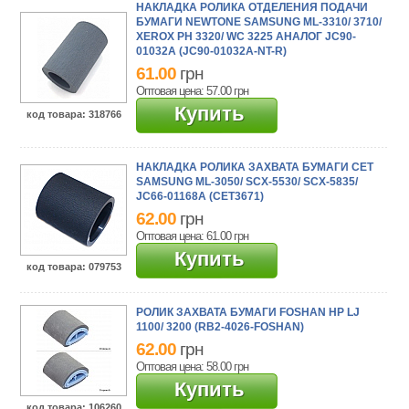
НАКЛАДКА РОЛИКА ОТДЕЛЕНИЯ ПОДАЧИ
БУМАГИ NEWTONE SAMSUNG ML-3310/ 3710/
XEROX PH 3320/ WC 3225 АНАЛОГ JC90-
01032A (JC90-01032A-NT-R)
61.00
грн
Оптовая цена: 57.00
грн
Купить
код товара
: 318766
НАКЛАДКА РОЛИКА ЗАХВАТА БУМАГИ CET
SAMSUNG ML-3050/ SCX-5530/ SCX-5835/
JC66-01168A (CET3671)
62.00
грн
Оптовая цена: 61.00
грн
Купить
код товара
: 079753
РОЛИК ЗАХВАТА БУМАГИ FOSHAN HP LJ
1100/ 3200 (RB2-4026-FOSHAN)
62.00
грн
Оптовая цена: 58.00
грн
Купить
код товара
: 106260