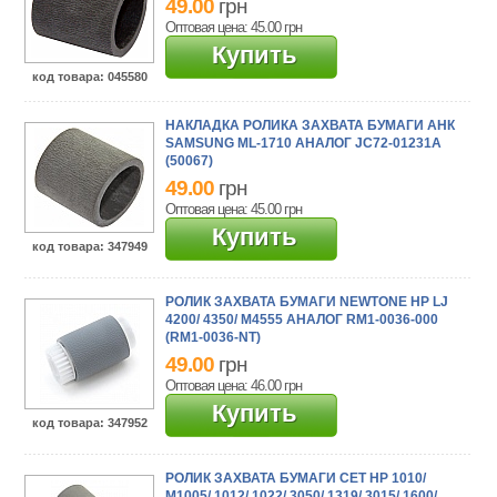
49.00
грн
Оптовая цена: 45.00
грн
Купить
код товара
: 045580
НАКЛАДКА РОЛИКА ЗАХВАТА БУМАГИ АНК
SAMSUNG ML-1710 АНАЛОГ JC72-01231A
(50067)
49.00
грн
Оптовая цена: 45.00
грн
Купить
код товара
: 347949
РОЛИК ЗАХВАТА БУМАГИ NEWTONE HP LJ
4200/ 4350/ M4555 АНАЛОГ RM1-0036-000
(RM1-0036-NT)
49.00
грн
Оптовая цена: 46.00
грн
Купить
код товара
: 347952
РОЛИК ЗАХВАТА БУМАГИ CET HP 1010/
M1005/ 1012/ 1022/ 3050/ 1319/ 3015/ 1600/