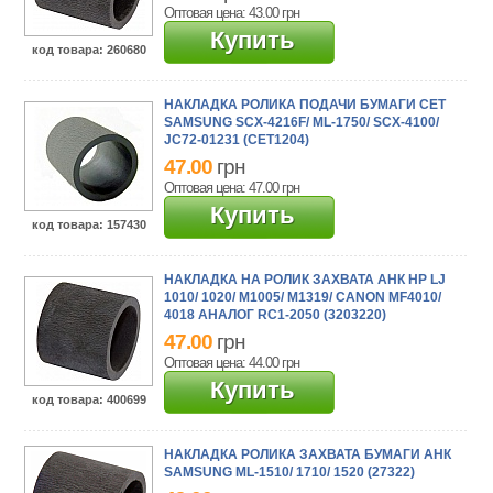
Вид:
Оптовая цена: 43.00
грн
Вал узла подачи (13)
Накладка на ролик (86)
Купить
Ремкомплект (7)
Ролик (467)
код товара
: 260680
Узел захвата / подачи (33)
НАКЛАДКА РОЛИКА ПОДАЧИ БУМАГИ CET
SAMSUNG SCX-4216F/ ML-1750/ SCX-4100/
JC72-01231 (CET1204)
47.00
грн
Оптовая цена: 47.00
грн
Купить
код товара
: 157430
НАКЛАДКА НА РОЛИК ЗАХВАТА АНК HP LJ
1010/ 1020/ M1005/ M1319/ CANON MF4010/
4018 АНАЛОГ RC1-2050 (3203220)
47.00
грн
Оптовая цена: 44.00
грн
Купить
код товара
: 400699
НАКЛАДКА РОЛИКА ЗАХВАТА БУМАГИ АНК
SAMSUNG ML-1510/ 1710/ 1520 (27322)