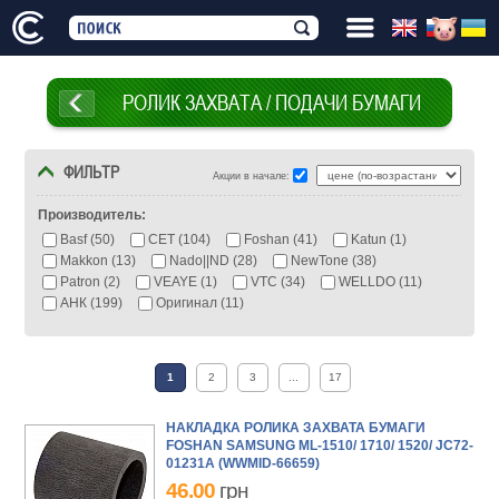
РОЛИК ЗАХВАТА / ПОДАЧИ БУМАГИ
ФИЛЬТР
Акции в начале:
Производитель:
Basf (50)
CET (104)
Foshan (41)
Katun (1)
Makkon (13)
Nado||ND (28)
NewTone (38)
Patron (2)
VEAYE (1)
VTC (34)
WELLDO (11)
АНК (199)
Оригинал (11)
Бренд:
1
2
3
...
17
Brother (3)
Canon (115)
Epson (32)
Fujitsu (1)
HP (229)
Konica Minolta (10)
Kyocera (36)
OKI (5)
Panasonic (1)
Pantum (7)
Ricoh (8)
НАКЛАДКА РОЛИКА ЗАХВАТА БУМАГИ
FOSHAN SAMSUNG ML-1510/ 1710/ 1520/ JC72-
Samsung (96)
Sharp (4)
Toshiba (14)
Xerox (86)
01231A (WWMID-66659)
46.00
грн