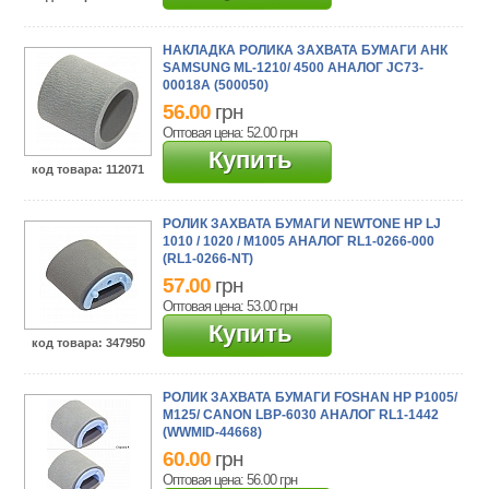
НАКЛАДКА РОЛИКА ЗАХВАТА БУМАГИ АНК
SAMSUNG ML-1210/ 4500 АНАЛОГ JC73-
00018A (500050)
56.00
грн
Оптовая цена: 52.00
грн
Купить
код товара
: 112071
РОЛИК ЗАХВАТА БУМАГИ NEWTONE HP LJ
1010 / 1020 / M1005 АНАЛОГ RL1-0266-000
(RL1-0266-NT)
57.00
грн
Оптовая цена: 53.00
грн
Купить
код товара
: 347950
РОЛИК ЗАХВАТА БУМАГИ FOSHAN HP P1005/
M125/ CANON LBP-6030 АНАЛОГ RL1-1442
(WWMID-44668)
60.00
грн
Оптовая цена: 56.00
грн