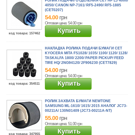
РОЛИК ПОДАЧИ/ ОТДЕЛЕНИЯ CET HP LJ 4000/
4050/ CANON NP-7161/ RF5-2490/ RF5-1885
(CET0207)
54.00
грн
Оптовая цена: 54.00
грн
Купить
код товара
: 157462
НАКЛАДКА РОЛИКА ПОДАЧИ БУМАГИ CET
KYOCERA MITA FS1028/ 1035/ 1100/ 1120/ 1128/
TASKALFA 1800/ 2200/ PAPER PICKUP/ FEED
TIRE HQ/ 2NG94120/ 2F906230 (CET7829)
54.00
грн
Оптовая цена: 54.00
грн
Купить
код товара
: 354511
РОЛИК ЗАХВАТА БУМАГИ NEWTONE
SAMSUNG ML-1610/ 1615/ 2015 АНАЛОГ JC73-
00211A/ 130N01409 (JC73-00211A-NT)
55.00
грн
Оптовая цена: 51.00
грн
Купить
код товара
: 347955