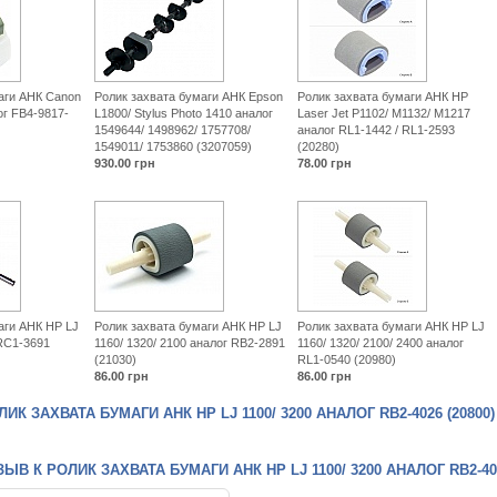
аги АНК Canon
Ролик захвата бумаги АНК Epson
Ролик захвата бумаги АНК HP
ог FB4-9817-
L1800/ Stylus Photo 1410 аналог
Laser Jet P1102/ M1132/ M1217
1549644/ 1498962/ 1757708/
аналог RL1-1442 / RL1-2593
1549011/ 1753860 (3207059)
(20280)
930.00
грн
78.00
грн
аги АНК HP LJ
Ролик захвата бумаги АНК HP LJ
Ролик захвата бумаги АНК HP LJ
 RC1-3691
1160/ 1320/ 2100 аналог RB2-2891
1160/ 1320/ 2100/ 2400 аналог
(21030)
RL1-0540 (20980)
86.00
грн
86.00
грн
К ЗАХВАТА БУМАГИ АНК HP LJ 1100/ 3200 АНАЛОГ RB2-4026 (20800)
В К РОЛИК ЗАХВАТА БУМАГИ АНК HP LJ 1100/ 3200 АНАЛОГ RB2-402