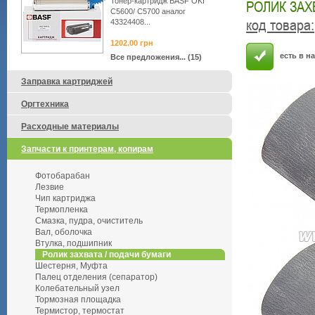
Тонер-картридж BASF OKI
РОЛИК ЗАХВ
C5600/ C5700 аналог
код товара
:
43324408...
1202.00
грн
есть в н
Все предложения... (15)
Заправка картриджей
Оргтехника
Расходные материалы
Запчасти к принтерам, копирам
Фотобарабан
Лезвие
Чип картриджа
Термопленка
Смазка, пудра, очиститель
Вал, оболочка
Втулка, подшипник
Ролик захвата / подачи бумаги
Шестерня, Муфта
Палец отделения (сепаратор)
Колебательный узел
Тормозная площадка
Термистор, термостат