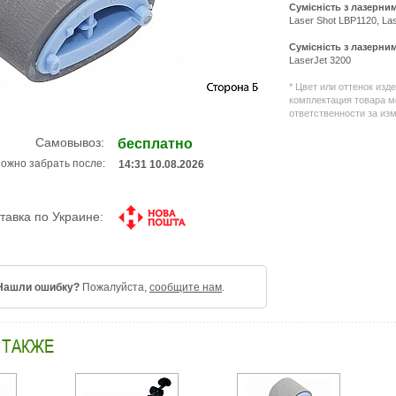
Сумісність з лазерн
Laser Shot LBP1120, La
Сумісність з лазерн
LaserJet 3200
Подробне
http://all-
* Цвет или оттенок изд
service.c
комплектация товара м
zapchasti-
ответственности за из
k-
printeram-
kopiram/5
Самовывоз:
бесплатно
rolik-
ожно забрать после:
14:31 10.08.2026
zahvata-
podachi-
bumagi/45
hp-
тавка по Украине:
lj-
1100-
3200-
rb2-
4026-
20800.htm
Нашли ошибку?
Пожалуйста,
сообщите нам
.
 ТАКЖЕ