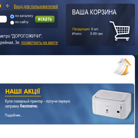
Вход для пользователей
ВАША КОРЗИНА
по каталогу
по сайту
Продукции:
0
шт.
Итого:
0.00
грн
т. метро "ДОРОГОЖИЧИ",
рейная, 3е.
посмотреть на карте
Купи лазерный принтер - получи первую
заправку
бесплатно.
Подробнее...