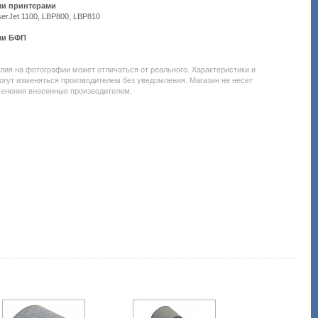
ими принтерами
serJet 1100, LBP800, LBP810
ими БФП
е:
елия на фотографии может отличаться от реального. Характеристики и
om.uacatalog/4843-
огут изменяться производителем без уведомления. Магазин не несет
менения внесенные производителем.
353-
574-
l