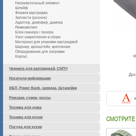
Нагревательный элемент
Шлейф
Флажок картриджа
Запчасти (разное)
Адаптер, демпфер, дампер
Ремкомплект
Блок сканера / лазера
Узел закрепления в сборе
Материал для упаковки картриджей
Шарнир, кронштейн, крепление
Оборудование для заправки
М
Корпус
Чернила для картриджей, СНПЧ
Дос
Носители информации
ИБП, Power Bank, зарядка, батарейки
Рюкзаки, сумки, чехлы
Техника для дома
СМОТРИТЕ
Техника для кухни
Посуда для кухни