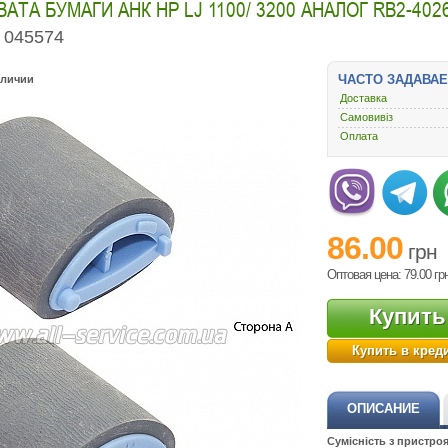
АТА БУМАГИ АНК HP LJ 1100/ 3200 АНАЛОГ RB2-4026
045574
ЧАСТО ЗАДАВА
аличии
Доставка
Самовивіз
Оплата
86.00
грн
Оптовая цена: 79.00
гр
Купить
Купить в кред
ОПИСАНИЕ
Сумісність з пристро