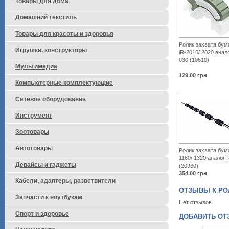
Товары для дома
Домашний текстиль
Товары для красоты и здоровья
Ролик захвата бум
Игрушки, конструкторы
iR-2016/ 2020 анал
030 (10610)
Мультимедиа
129.00
грн
Компьютерные комплектующие
Сетевое оборудование
Инструмент
Зоотовары
Автотовары
Ролик захвата бум
1160/ 1320 аналог
Девайсы и гаджеты
(20960)
354.00
грн
Кабели, адаптеры, разветвители
ОТЗЫВЫ К РОЛИ
Запчасти к ноутбукам
Нет отзывов
Спорт и здоровье
ДОБАВИТЬ ОТЗЫ