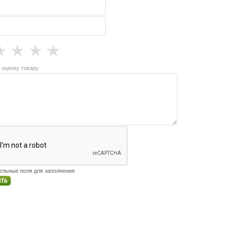
★
★
★
★
 оценку товару
тельные поля для заполнения