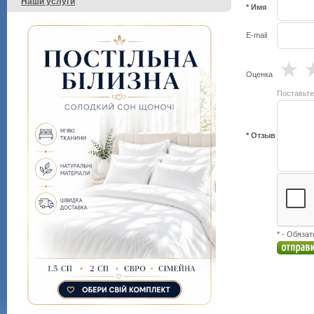
Наши услуги
* Имя
E-mail
★
Оценка
Поставьте
* Отзыв
* - Обяза