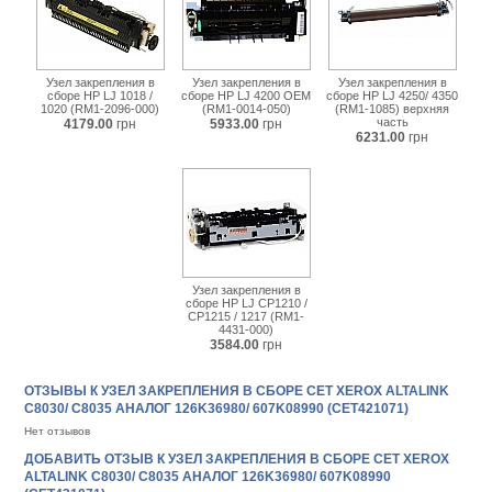
Узел закрепления в
Узел закрепления в
Узел закрепления в
сборе HP LJ 1018 /
сборе HP LJ 4200 OEM
сборе HP LJ 4250/ 4350
1020 (RM1-2096-000)
(RM1-0014-050)
(RM1-1085) верхняя
часть
4179.00
грн
5933.00
грн
6231.00
грн
Узел закрепления в
сборе HP LJ CP1210 /
CP1215 / 1217 (RM1-
4431-000)
3584.00
грн
ОТЗЫВЫ К УЗЕЛ ЗАКРЕПЛЕНИЯ В СБОРЕ CET XEROX ALTALINK
C8030/ C8035 АНАЛОГ 126K36980/ 607K08990 (CET421071)
Нет отзывов
ДОБАВИТЬ ОТЗЫВ К УЗЕЛ ЗАКРЕПЛЕНИЯ В СБОРЕ CET XEROX
ALTALINK C8030/ C8035 АНАЛОГ 126K36980/ 607K08990