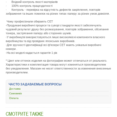
· Вхідний контроль якості матеріалів
· 100% контроль працездатності
· Контроль - перевірка на відсутність дефектів закріплення, повторів
зображення та інших помилок на різних типах паперу за різних умов довкілля.
Чому професіонали обирають СЕТ
-Продумані виробничі процеси та суворі стандарти якості забезпечують
чудовий результат друку без розмазування, повторів зображення, обсипання
тонера, застрягання паперу або сторонніх шумів.
-У виробництві використовуються лише високоякісні компоненти власного
виробництва та від провідних японських виробників.
-Для зручності ідентифікації всі ф'юзери CET мають унікальні виробничі
номери .
-На всі моделі надається гарантія 1 рік
Подробнее:
http://m.all-
* Цвет или оттенок изделия на фотографии может отличаться от реального.
service.com.uacatalog/4843-
Характеристики и комплектация товара могут изменяться производителем
zapchasti-
без уведомления. Магазин не несет ответственности за изменения внесенные
k-
производителем.
printeram-
kopiram/5354-
uzel-
ЧАСТО ЗАДАВАЕМЫЕ ВОПРОСЫ
zakrepleniya-
v-
Доставка
sbore/427745-
Самовивіз
cet-
Оплата
xerox-
altalink-
c8030-
c8035-
СМОТРИТЕ ТАКЖЕ
126k36980-