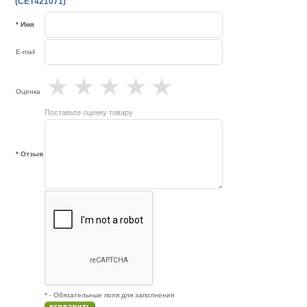
(CET421071)
* Имя
E-mail
★
★
★
★
★
Оценка
Поставьте оценку товару
* Отзыв
* - Обязательные поля для заполнения