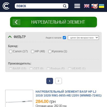
НАГРЕВАТЕЛЬНЫЙ ЭЛЕМЕНТ
ФИЛЬТР
Акции в начале:
Бренд:
Canon (17)
HP (48)
Kyocera (1)
Производитель:
BASF (15)
CET (9)
Foshan (5)
VEAYE (1)
Welldo (3)
АНК (25)
1
2
НАГРЕВАТЕЛЬНЫЙ ЭЛЕМЕНТ BASF HP LJ
1010/ 1020/ RM1-0655-HE/ 220V (WWMID-72401)
284.00
грн
Оптовая цена: 282.00
грн