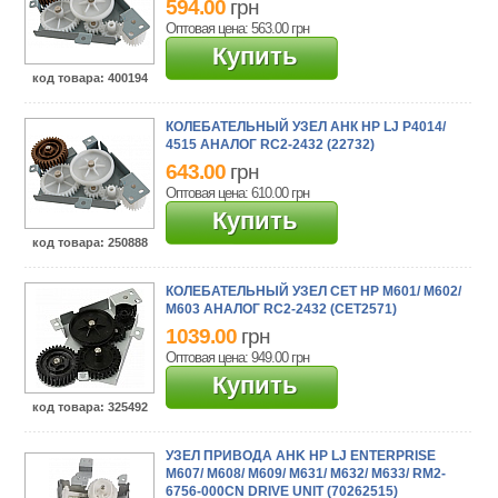
594.00
грн
Оптовая цена: 563.00
грн
Купить
код товара
: 400194
КОЛЕБАТЕЛЬНЫЙ УЗЕЛ АНК HP LJ P4014/
4515 АНАЛОГ RC2-2432 (22732)
643.00
грн
Оптовая цена: 610.00
грн
Купить
код товара
: 250888
КОЛЕБАТЕЛЬНЫЙ УЗЕЛ CET HP M601/ M602/
M603 АНАЛОГ RC2-2432 (CET2571)
1039.00
грн
Оптовая цена: 949.00
грн
Купить
код товара
: 325492
УЗЕЛ ПРИВОДА AHK HP LJ ENTERPRISE
M607/ M608/ M609/ M631/ M632/ M633/ RM2-
6756-000CN DRIVE UNIT (70262515)