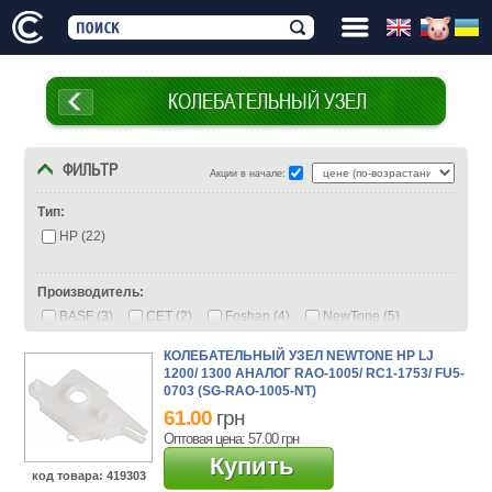
КОЛЕБАТЕЛЬНЫЙ УЗЕЛ
ФИЛЬТР
Акции в начале:
Тип:
HP (22)
Производитель:
BASF (3)
CET (2)
Foshan (4)
NewTone (5)
VTC (2)
АНК (7)
КОЛЕБАТЕЛЬНЫЙ УЗЕЛ NEWTONE HP LJ
1200/ 1300 АНАЛОГ RAO-1005/ RC1-1753/ FU5-
0703 (SG-RAO-1005-NT)
61.00
грн
Оптовая цена: 57.00
грн
Купить
код товара
: 419303