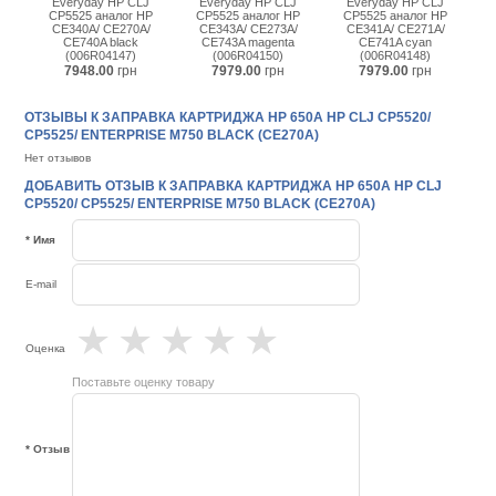
Everyday HP CLJ
Everyday HP CLJ
Everyday HP CLJ
CP5525 аналог HP
CP5525 аналог HP
CP5525 аналог HP
CE340A/ CE270A/
CE343A/ CE273A/
CE341A/ CE271A/
CE740A black
CE743A magenta
CE741A cyan
(006R04147)
(006R04150)
(006R04148)
7948.00
грн
7979.00
грн
7979.00
грн
ОТЗЫВЫ К ЗАПРАВКА КАРТРИДЖА HP 650A HP CLJ CP5520/
CP5525/ ENTERPRISE M750 BLACK (CE270A)
Нет отзывов
ДОБАВИТЬ ОТЗЫВ К ЗАПРАВКА КАРТРИДЖА HP 650A HP CLJ
CP5520/ CP5525/ ENTERPRISE M750 BLACK (CE270A)
* Имя
E-mail
★
★
★
★
★
Оценка
Поставьте оценку товару
* Отзыв