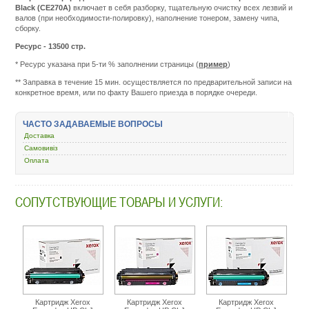
Black (CE270A)
включает в себя разборку, тщательную очистку всех лезвий и
валов (при необходимости-полировку), наполнение тонером, замену чипа,
сборку.
Ресурс - 13500 стр.
* Ресурс указана при 5-ти % заполнении страницы (
пример
)
Подробнее:
http://m.all-
** Заправка в течение 15 мин. осуществляется по предварительной записи на
service.com.uacatalog
конкретное время, или по факту Вашего приезда в порядке очереди.
zapravka-
kartridzhej/368726-
hp-
ЧАСТО ЗАДАВАЕМЫЕ ВОПРОСЫ
650a-
Доставка
hp-
clj-
Самовивіз
cp5520-
Оплата
cp5525-
enterprise-
m750-
СОПУТСТВУЮЩИЕ ТОВАРЫ И УСЛУГИ:
black-
ce270a.html
Картридж Xerox
Картридж Xerox
Картридж Xerox