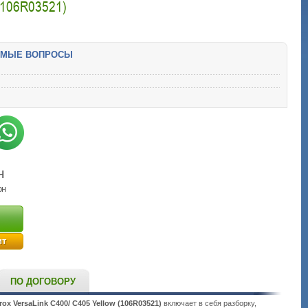
106R03521)
ЕМЫЕ ВОПРОСЫ
н
рн
ит
ПО ДОГОВОРУ
rox VersaLink C400/ C405
Yellow (106R03521)
включает в себя разборку,