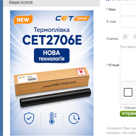
Наши услуги
* Имя
E-mail
★
Оценка
Поставьте
* Отзыв
* - Обяза
Заправити Ваш карт
заправки, або ремо