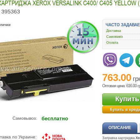
КАРТРИДЖА XEROX VERSALINK C400/ C405 YELLOW (
395363
ЧАСТО ЗАДАВА
аличии
Доставка
Самовивіз
Оплата
763.00
гр
Оптовая цена: 616.00
г
Купить
Купить в кред
Самовывоз:
бесплатно
ОПИСАНИЕ
тавка по Украине:
Заправка картриджа
Xe