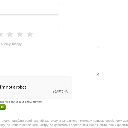
★
★
★
★
 оценку товару
тельные поля для заполнения
ридж, придбати оригінальний картридж із заправкою - можна у нашому сервісному цент
нту, до нашого сервісного центру, за допомогою перевізника Нова Пошта, або Укрпошт