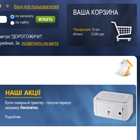
Вход для пользователей
ВАША КОРЗИНА
по каталогу
по сайту
Продукции:
0
шт.
Итого:
0.00
грн
т. метро "ДОРОГОЖИЧИ",
рейная, 3е.
посмотреть на карте
Купи лазерный принтер - получи первую
заправку
бесплатно.
Подробнее...