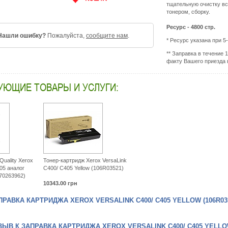
тщательную очистку вс
тонером, сборку.
Ресурс - 4800 стр.
Нашли ошибку?
Пожалуйста,
сообщите нам
.
* Ресурс указана при 5
** Заправка в течение 
факту Вашего приезда 
УЮЩИЕ ТОВАРЫ И УСЛУГИ:
uality Xerox
Тонер-картридж Xerox VersaLink
05 аналог
C400/ C405 Yellow (106R03521)
(70263962)
10343.00
грн
РАВКА КАРТРИДЖА XEROX VERSALINK C400/ C405 YELLOW (106R03
ЫВ К ЗАПРАВКА КАРТРИДЖА XEROX VERSALINK C400/ C405 YELLOW