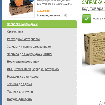
Тонер-картридж Integral TK-
ЗАПРАВКА 
130 Kyocera FS-1300/ 1028/...
код товара
:
313.00
грн
Все предложения... (15)
есть в н
Заправка картриджей
Оргтехника
Расходные материалы
Запчасти к принтерам, копирам
Чернила для картриджей, СНПЧ
Носители информации
ИБП, Power Bank, зарядка, батарейки
Рюкзаки, сумки, чехлы
Техника для дома
Техника для кухни
Посуда для кухни
Дос