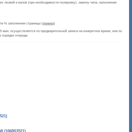
ех лезвий и валов (при необходимости-полировку), замену чипа, наполнение
-ти % заполнении страницы (
пример
)
Подробнее:
http://all-
15 мин. осуществляется по предварительной записи на конкретное время, или по
service.com.uacatalog/5277-
в порядке очереди.
zapravka-
kartridzhej/395363-
xerox-
versalink-
c400-
c405-
yellow-
106r03521.html
521)
 (106R03521)