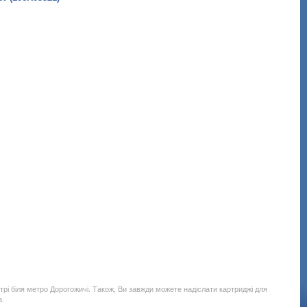
рі біля метро Дорогожичі. Також, Ви завжди можете надіслати картриджі для
а.