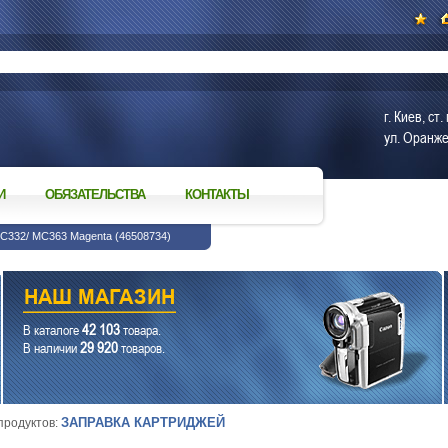
г. Киев, с
ул. Оранже
И
ОБЯЗАТЕЛЬСТВА
КОНТАКТЫ
 C332/ MC363 Magenta (46508734)
42 103
В каталоге
товара.
29 920
В наличии
товаров.
ЗАПРАВКА КАРТРИДЖЕЙ
 продуктов: