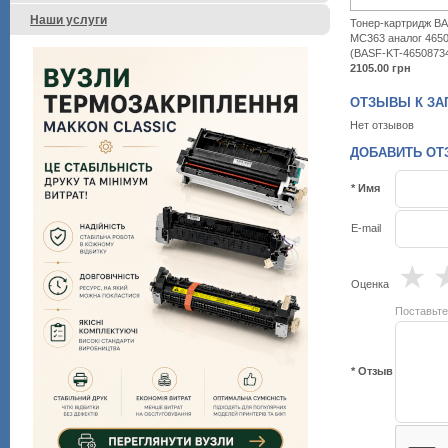
Наши услуги
Тонер-картридж BA
MC363 аналог 465
(BASF-KT-4650873
2105.00
грн
ОТЗЫВЫ К ЗАП
Нет отзывов
ДОБАВИТЬ ОТЗ
* Имя
E-mail
★
Оценка
Поставьте
* Отзыв