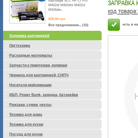
Картридж SCC HP LJ Pro
ЗАПРАВКА 
M402d/ M402dn/ M402n/
код товара
:
M426dw...
828.00
грн
есть в н
Все предложения... (15)
Заправка картриджей
Оргтехника
Расходные материалы
Запчасти к принтерам, копирам
Чернила для картриджей, СНПЧ
Носители информации
ИБП, Power Bank, зарядка, батарейки
Рюкзаки, сумки, чехлы
Техника для дома
Техника для кухни
Посуда для кухни