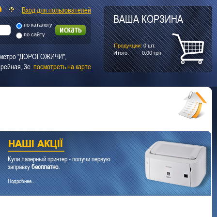
Вход для пользователей
ВАША КОРЗИНА
по каталогу
по сайту
Продукции:
0
шт.
Итого:
0.00
грн
т. метро "ДОРОГОЖИЧИ",
рейная, 3е.
посмотреть на карте
Купи лазерный принтер - получи первую
заправку
бесплатно.
Подробнее...