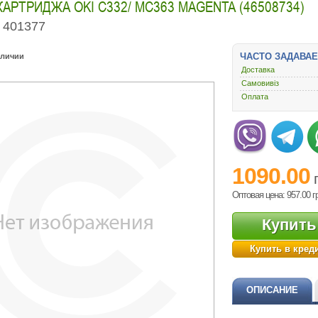
КАРТРИДЖА OKI C332/ MC363 MAGENTA (46508734)
401377
ЧАСТО ЗАДАВА
аличии
Доставка
Самовивіз
Оплата
1090.00
Оптовая цена: 957.00
г
Купить
Купить в кред
ОПИСАНИЕ