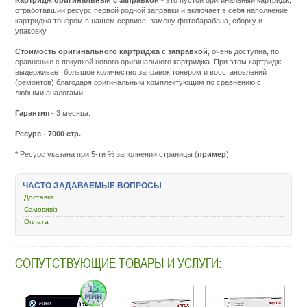
отработавший ресурс первой родной заправки и включает в себя наполнение
картриджа тонером в нашем сервисе, замену фотобарабана, сборку и
упаковку.
Стоимость оригинального картриджа с заправкой
, очень доступна, по
сравнению с покупкой нового оригинального картриджа. При этом картридж
выдерживает большое количество заправок тонером и восстановлений
(ремонтов) благодаря оригинальным комплектующим по сравнению с
любыми аналогами.
Гарантия
- 3 месяца.
Ресурс - 7000 стр.
* Ресурс указана при 5-ти % заполнении страницы (
пример
)
Подробнее:
http://m.all-
service.com.uacatalog
ЧАСТО ЗАДАВАЕМЫЕ ВОПРОСЫ
zapravka-
kartridzhej/418426-
Доставка
307a-
Самовивіз
hp-
Оплата
clj-
cp5220-
5225-
ce740a-
СОПУТСТВУЮЩИЕ ТОВАРЫ И УСЛУГИ:
black.html