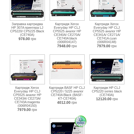
Заправка картриджа
Картридж Xerox
Картридж Xerox
HP 307A принтера LJ
Everyday HP CLJ
Everyday HP CLJ
CP5220/ CP5225 Black
CP5525 аналог HP
CP5525 аналог HP
(CE740A)
CE340A/ CE270A/
CE341A/ CE271A/
CE740A black
CE741A cyan
978.00
грн
(006R04147)
(006R04148)
7948.00
грн
7979.00
грн
Картридж Xerox
Картридж BASF HP CLJ
Картридж HP CLJ
Everyday HP CLJ
CP5220 / 5225 аналог
CP5220 series black
CP5525 аналог HP
CE740A Black (BASF-
(CE740A)
CE343A/ CE273A/
KT-CE740A)
12120.00
грн
CE743A magenta
4012.00
грн
(006R04150)
7979.00
грн