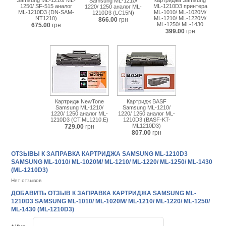
Samsung ML-1210/ ML-
картриджа Samsung
Samsung ML-1210/
1250/ SF-515 аналог
ML-1210D3 принтера
1220/ 1250 аналог ML-
ML-1210D3 (DN-SAM-
ML-1010/ ML-1020M/
1210D3 (LC15N)
NT1210)
ML-1210/ ML-1220M/
866.00
грн
ML-1250/ ML-1430
675.00
грн
399.00
грн
Картридж NewTone
Картридж BASF
Samsung ML-1210/
Samsung ML-1210/
1220/ 1250 аналог ML-
1220/ 1250 аналог ML-
1210D3 (CT.ML1210.E)
1210D3 (BASF-KT-
ML1210D3)
729.00
грн
807.00
грн
ОТЗЫВЫ К ЗАПРАВКА КАРТРИДЖА SAMSUNG ML-1210D3
SAMSUNG ML-1010/ ML-1020M/ ML-1210/ ML-1220/ ML-1250/ ML-1430
(ML-1210D3)
Нет отзывов
ДОБАВИТЬ ОТЗЫВ К ЗАПРАВКА КАРТРИДЖА SAMSUNG ML-
1210D3 SAMSUNG ML-1010/ ML-1020M/ ML-1210/ ML-1220/ ML-1250/
ML-1430 (ML-1210D3)