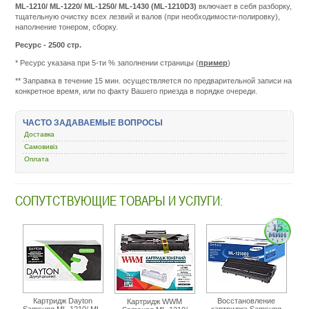
ML-1210/ ML-1220/ ML-1250/ ML-1430 (ML-1210D3)
включает в себя разборку,
тщательную очистку всех лезвий и валов (при необходимости-полировку),
наполнение тонером, сборку.
Ресурс - 2500 стр.
* Ресурс указана при 5-ти % заполнении страницы (
пример
)
Подробнее:
http://m.all-
** Заправка в течение 15 мин. осуществляется по предварительной записи на
service.com.uacatalog
конкретное время, или по факту Вашего приезда в порядке очереди.
zapravka-
kartridzhej/51823-
samsung-
ЧАСТО ЗАДАВАЕМЫЕ ВОПРОСЫ
ml-
Доставка
1210d3-
samsung-
Самовивіз
ml-
Оплата
1010-
ml-
1020m-
СОПУТСТВУЮЩИЕ ТОВАРЫ И УСЛУГИ:
ml-
1210-
ml-
1220-
ml-
1250-
ml-
1430-
ml-
1210d3.html
Картридж Dayton
Восстановление
Картридж WWM