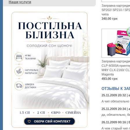
Наши услуги
Заправка картридж
SP202/ SP210 / SP2
чипа
340.00
грн
Заправка картрид
CLP-M300A принте
МФУ CLX-2160/ CL
Magenta
493.00
грн
ОТЗЫВЫ К ЗАП
25.11.2009 20:32 |
А чип обязательно
25.11.2009 20:34 | a
да, обязательно, б
26.11.2009 00:16 |
А чем старый чип 