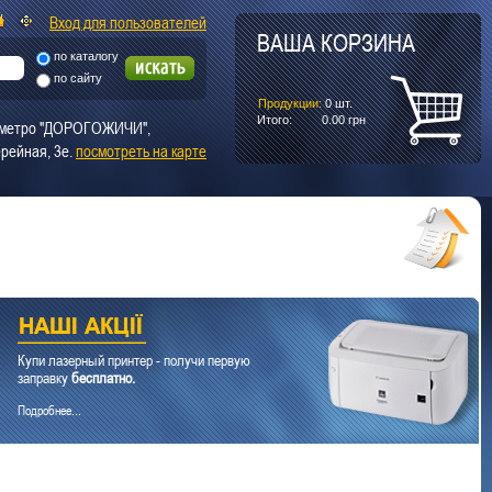
Вход для пользователей
ВАША КОРЗИНА
по каталогу
по сайту
Продукции:
0
шт.
Итого:
0.00
грн
т. метро "ДОРОГОЖИЧИ",
рейная, 3е.
посмотреть на карте
Купи лазерный принтер - получи первую
заправку
бесплатно.
Подробнее...