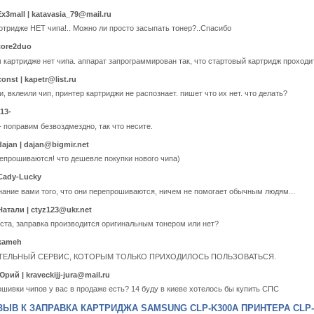
Ex3mall |
katavasia_79@mail.ru
ртридже НЕТ чипа!.. Можно ли просто засыпать тонер?..Спасибо
 core2duo
м картридже нет чипа. аппарат запрограммирован так, что стартовый картридж проходи
const |
kapetr@list.ru
, вклеили чип, принтер картриджи не распознает. пишет что их нет. что делать?
-13-
- поправим безвоздмездно, так что несите.
dajan |
dajan@bigmir.net
репрошиваются! что дешевле покупки нового чипа)
 Cady-Lucky
знание вами того, что они перепрошиваются, ничем не помогает обычным людям...
 Натали |
ctyz123@ukr.net
ста, заправка производится оригинальным тонером или нет?
 kameh
ТЕЛЬНЫЙ СЕРВИС, КОТОРЫМ ТОЛЬКО ПРИХОДИЛОСЬ ПОЛЬЗОВАТЬСЯ.
 Юрий |
kraveckijj-jura@mail.ru
ошивки чипов у вас в продаже есть? 14 буду в киеве хотелось бы купить СПС
ЫВ К ЗАПРАВКА КАРТРИДЖА SAMSUNG CLP-K300A ПРИНТЕРА CLP-30