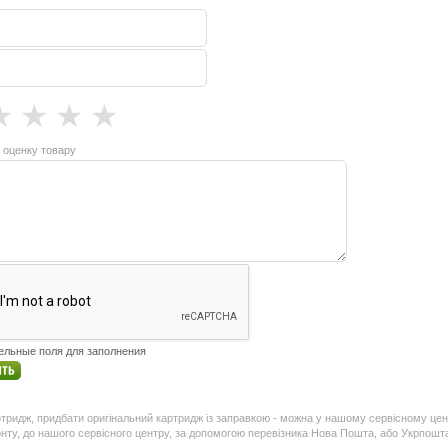
★
★
★
★
 оценку товару
тельные поля для заполнения
ридж, придбати оригінальний картридж із заправкою - можна у нашому сервісному цент
нту, до нашого сервісного центру, за допомогою перевізника Нова Пошта, або Укрпошт