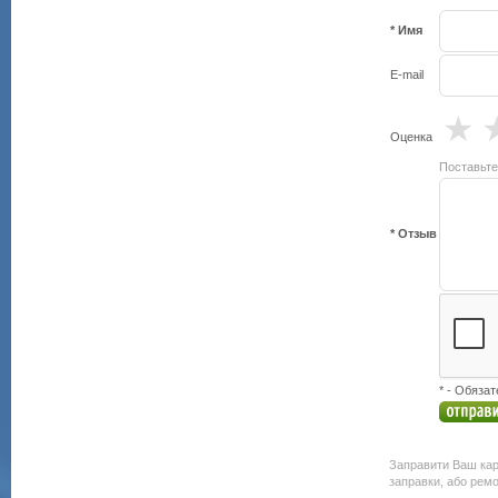
* Имя
E-mail
★
Оценка
Поставьте
* Отзыв
* - Обяза
Заправити Ваш карт
заправки, або ремо