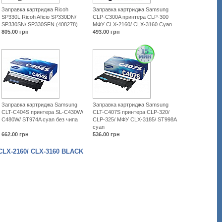
Заправка картриджа Ricoh
Заправка картриджа Samsung
SP330L Ricoh Aficio SP330DN/
CLP-C300A принтера CLP-300
SP330SN/ SP330SFN (408278)
МФУ CLX-2160/ CLX-3160 Cyan
805.00
грн
493.00
грн
Заправка картриджа Samsung
Заправка картриджа Samsung
CLT-C404S принтера SL-C430W/
CLT-C407S принтера CLP-320/
C480W/ ST974A cyan без чипа
CLP-325/ МФУ CLX-3185/ ST998A
cyan
662.00
грн
536.00
грн
X-2160/ CLX-3160 BLACK