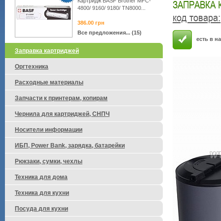
Картридж BASF Brother MFC-
ЗАПРАВКА 
4800/ 9160/ 9180/ TN8000...
код товара
:
386.00
грн
Все предложения... (15)
есть в н
Заправка картриджей
Оргтехника
Расходные материалы
Запчасти к принтерам, копирам
Чернила для картриджей, СНПЧ
Носители информации
ИБП, Power Bank, зарядка, батарейки
Рюкзаки, сумки, чехлы
Техника для дома
Техника для кухни
Посуда для кухни