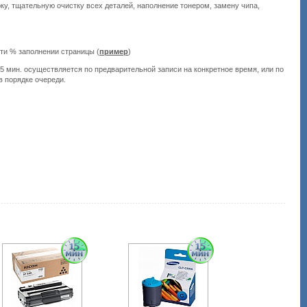
ку, тщательную очистку всех деталей, наполнение тонером, замену чипа,
-ти % заполнении страницы (
пример
)
Подробнее:
http://all-
15 мин. осуществляется по предварительной записи на конкретное время, или по
service.com.uacatalog/5277-
в порядке очереди.
zapravka-
kartridzhej/51908-
samsung-
clp-
k300a-
clp-
300-
clx-
2160-
clx-
3160-
black.html