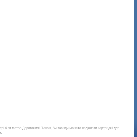
рі біля метро Дорогожичі. Також, Ви завжди можете надіслати картриджі для
а.