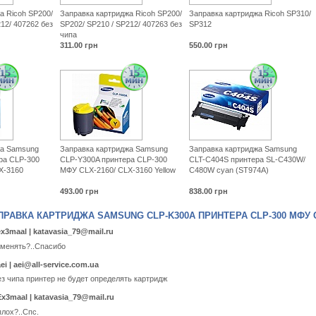
а Ricoh SP200/
Заправка картриджа Ricoh SP200/
Заправка картриджа Ricoh SP310/
12/ 407262 без
SP202/ SP210 / SP212/ 407263 без
SP312
чипа
311.00
грн
550.00
грн
жа Samsung
Заправка картриджа Samsung
Заправка картриджа Samsung
ра CLP-300
CLP-Y300A принтера CLP-300
CLT-C404S принтера SL-C430W/
X-3160
МФУ CLX-2160/ CLX-3160 Yellow
C480W cyan (ST974A)
493.00
грн
838.00
грн
РАВКА КАРТРИДЖА SAMSUNG CLP-K300A ПРИНТЕРА CLP-300 МФУ CL
 ex3maal |
katavasia_79@mail.ru
 менять?..Спасибо
ei |
aei@all-service.com.ua
ез чипа принтер не будет определять картридж
 Ex3maal |
katavasia_79@mail.ru
плох?..Спс.