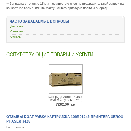
http://m.all-
** Заправка в течение 15 мин. осуществляется по предварительной записи на
service.com.uacatalog
конкретное время, или по факту Вашего приезда в порядке очереди.
zapravka-
kartridzhej/54132-
106r01245-
ЧАСТО ЗАДАВАЕМЫЕ ВОПРОСЫ
xerox-
Доставка
phaser-
3428.html
Самовивіз
Оплата
СОПУТСТВУЮЩИЕ ТОВАРЫ И УСЛУГИ:
Картридж Xerox Phaser
3428 Max (106R01246)
7282.00
грн
ОТЗЫВЫ К ЗАПРАВКА КАРТРИДЖА 106R01245 ПРИНТЕРА XEROX
PHASER 3428
Нет отзывов