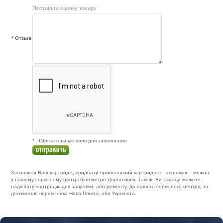
Поставьте оценку товару
* Отзыв
* - Обязательные поля для заполнения
Заправити Ваш картридж, придбати оригінальний картридж із заправкою - можна
у нашому сервісному центрі біля метро Дорогожичі. Також, Ви завжди можете
надіслати картриджі для заправки, або ремонту, до нашого сервісного центру, за
допомогою перевізника Нова Пошта, або Укрпошта.