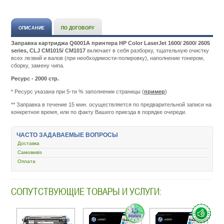
ОПИСАНИЕ
ПО ДОГОВОРУ
Заправка картриджа Q6001A принтера HP
Color
LaserJet
1600/ 2600/ 2605
series, CLJ CM1015/ CM1017
включает в себя разборку, тщательную очистку
всех лезвий и валов (при необходимости-полировку), наполнение тонером,
сборку, замену чипа.
Ресурс - 2000 стр.
* Ресурс указана при 5-ти % заполнении страницы (
пример
)
Подробнее:
http://m.all-
** Заправка в течение 15 мин. осуществляется по предварительной записи на
service.com.uacatalog
конкретное время, или по факту Вашего приезда в порядке очереди.
zapravka-
kartridzhej/55782-
hp-
ЧАСТО ЗАДАВАЕМЫЕ ВОПРОСЫ
124a-
Доставка
color-
laserjet-
Самовивіз
1600-
Оплата
2600-
2605-
series-
СОПУТСТВУЮЩИЕ ТОВАРЫ И УСЛУГИ:
clj-
cm1015-
cm1017-
cyan-
q6001a.html