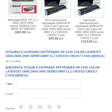
Картридж BASF HP CLJ
Восстановление
Картридж
1600/ 2600/ 2605
картриджа Q6001A HP
оригинальный с
аналог Q6001A Cyan
124A Color LaserJet
заправкой Q6001A HP
(BASF-KT-Q6001A)
1600/ 2600/ 2605 series
124A Color LaserJet
1687.00
грн
МФУ CLJ CM1015/
1600/ 2600/ 2605 series
CM1017 Cyan
МФУ CLJ CM1015/
CM1017 Cyan
845.00
грн
1314.00
грн
ОТЗЫВЫ К ЗАПРАВКА КАРТРИДЖА HP 124A COLOR LASERJET
1600/ 2600/ 2605 SERIES МФУ CLJ CM1015/ CM1017 CYAN (Q6001A)
Нет отзывов
ДОБАВИТЬ ОТЗЫВ К ЗАПРАВКА КАРТРИДЖА HP 124A COLOR
LASERJET 1600/ 2600/ 2605 SERIES МФУ CLJ CM1015/ CM1017
CYAN (Q6001A)
* Имя
E-mail
★
★
★
★
★
Оценка