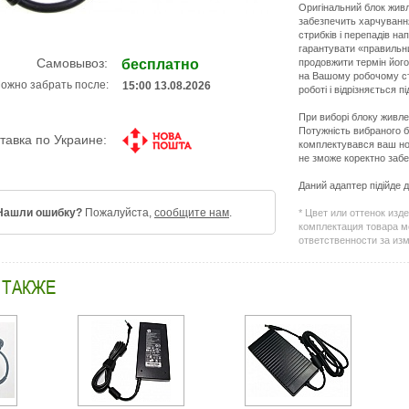
Оригінальний блок живл
забезпечить харчування
стрибків і перепадів на
гарантувати «правильни
Самовывоз:
продовжити термін його
бесплатно
на Вашому робочому сто
ожно забрать после:
15:00 13.08.2026
роботі і відрізняється 
При виборі блоку живле
Потужність вибраного б
тавка по Украине:
комплектувався ваш ноу
не зможе коректно забе
Даний адаптер підійде д
Нашли ошибку?
Пожалуйста,
сообщите нам
.
* Цвет или оттенок изд
комплектация товара м
ответственности за из
 ТАКЖЕ