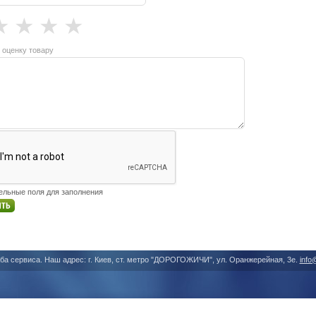
★
★
★
★
 оценку товару
тельные поля для заполнения
ба сервиса. Наш адрес: г. Киев, ст. метро "ДОРОГОЖИЧИ", ул. Оранжерейная, 3е.
info