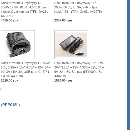
Блок питания к ноутбуку HP
Блок питания к ноутбуку HP
1-
200W 19.5V, 10.3A, 4.5/ 3.0 (pin
200W 19.5V, 10.3A, 7.4/ 5.1(pin
7-
inside) Oval-корпус (TPN-DA23 /
inside) Slim (TPN-CA03 / A40275)
ppp018l.html
A40371)
4455.00
грн
2357.00
грн
Блок питания к ноутбуку HP 65W
Блок питания к ноутбуку HP 65W
20V, 3.25A + 15V, 4.33A + 12V, 5A +
20V, 3.25A + 15V, 4.33A + 12V, 5A +
9V, 3A + 5V, 3A, USB type-C (TPN-
9V, 3A + 5V, 3A, раз (PPP009L-E /
CA10 / A40370)
A40250)
2520.00
грн
1514.00
грн
)
 (PPP018L)