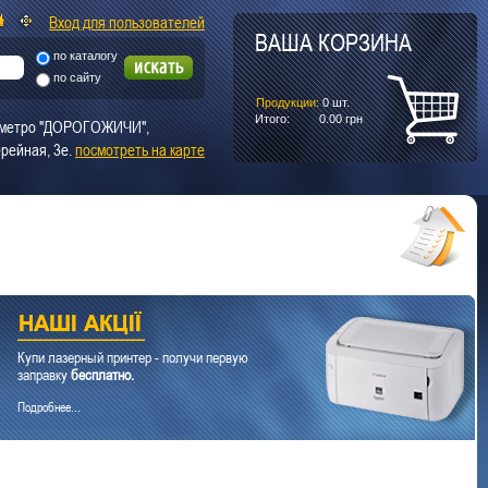
Вход для пользователей
ВАША КОРЗИНА
по каталогу
по сайту
Продукции:
0
шт.
Итого:
0.00
грн
т. метро "ДОРОГОЖИЧИ",
рейная, 3е.
посмотреть на карте
Купи лазерный принтер - получи первую
заправку
бесплатно.
Подробнее...