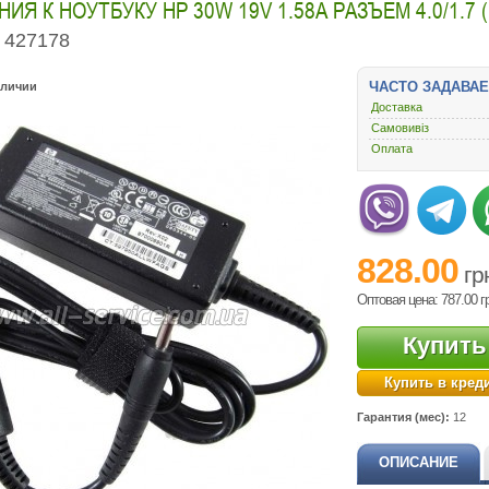
ИЯ К НОУТБУКУ HP 30W 19V 1.58A РАЗЪЕМ 4.0/1.7 
427178
ЧАСТО ЗАДАВА
аличии
Доставка
Самовивіз
Оплата
828.00
гр
Оптовая цена: 787.00
г
Купить
Купить в кред
Гарантия (мес):
12
ОПИСАНИЕ