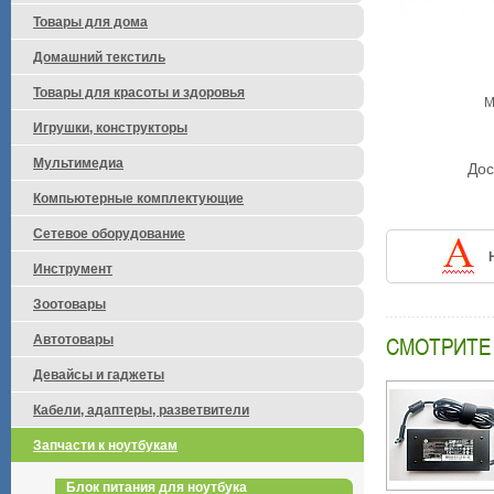
Товары для дома
Домашний текстиль
Товары для красоты и здоровья
М
Игрушки, конструкторы
Мультимедиа
Дос
Компьютерные комплектующие
Сетевое оборудование
Инструмент
Зоотовары
Автотовары
СМОТРИТЕ
Девайсы и гаджеты
Кабели, адаптеры, разветвители
Запчасти к ноутбукам
Блок питания для ноутбука