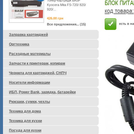
Тонер-картридж BASF
БЛОК ПИТАН
Kyocera Mita FS-720/ 820/
код товара
:
920/...
426.00
грн
есть в н
Все предложения... (15)
Заправка картриджей
Оргтехника
Расходные материалы
Запчасти к принтерам, копирам
Чернила для картриджей, СНПЧ
Носители информации
ИБП, Power Bank, зарядка, батарейки
Рюкзаки, сумки, чехлы
Техника для дома
Техника для кухни
Посуда для кухни