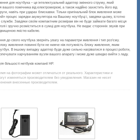
ення для ноутбука – це інтелектуальний адаптер змінного струму, який
 вашого помічника від електромережі, а також надійно захистить його від
пруги, навіть при ударах блискавки. Тільки оригінальний блок живлення може
й» процес зарядки акумулятора на Вашому ноутбуці і, завдяки цьому, істотно
 служби. Завдяки своїм компактним розмірам він не буде займати багато місця
лі і зручно розміститься в сумці для ноутбука. Не видає сторонніх звуків при
підвищеною якістю кабелю.
ння до свого ноутбука зверніть увагу на параметри живлення і тип роз'єму.
локу живлення повинні бути не нижче ніж потужність блоку живлення, яким
тбук. В іншому випадку адаптер буде дуже сильно нагріватися в процесі роботи,
зпечувати харчуванням вузли вашого апарату і може дуже швидко вийти з ладу.
ля більшості нетбуків компанії HP.
Подробнее:
http://all-
елия на фотографии может отличаться от реального. Характеристики и
service.com.uacatalog/5308-
огут изменяться производителем без уведомления. Магазин не несет
zapchasti-
менения внесенные производителем.
k-
noutbukam/5310-
blok-
pitaniya-
dlya-
noutbuka/427178-
hp-
30w-
19v-
1-
58a-
4-
0-