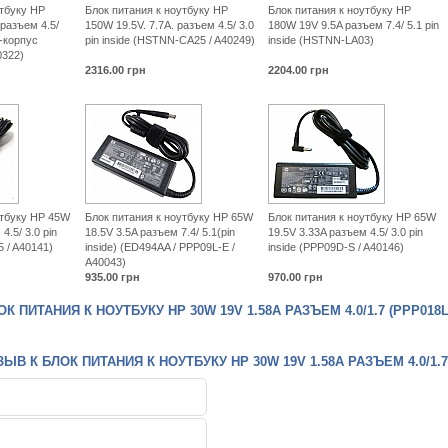
утбуку HP
Блок питания к ноутбуку HP
Блок питания к ноутбуку HP
 разъем 4.5/
150W 19.5V. 7.7A. разъем 4.5/ 3.0
180W 19V 9.5A разъем 7.4/ 5.1 pin
im-корпус
pin inside (HSTNN-CA25 / A40249)
inside (HSTNN-LA03)
0322)
2316.00
грн
2204.00
грн
утбуку HP 45W
Блок питания к ноутбуку HP 65W
Блок питания к ноутбуку HP 65W
4.5/ 3.0 pin
18.5V 3.5A разъем 7.4/ 5.1(pin
19.5V 3.33A разъем 4.5/ 3.0 pin
 / A40141)
inside) (ED494AA / PPP09L-Е /
inside (PPP09D-S / A40146)
A40043)
935.00
грн
970.00
грн
 ПИТАНИЯ К НОУТБУКУ HP 30W 19V 1.58A РАЗЪЕМ 4.0/1.7 (PPP018L
В К БЛОК ПИТАНИЯ К НОУТБУКУ HP 30W 19V 1.58A РАЗЪЕМ 4.0/1.7