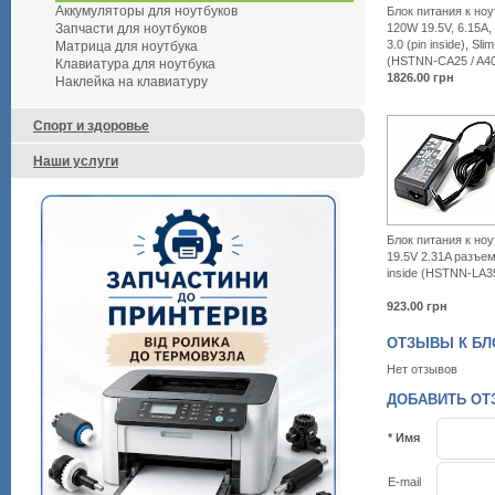
Аккумуляторы для ноутбуков
Блок питания к но
120W 19.5V, 6.15A,
Запчасти для ноутбуков
3.0 (pin inside), Sl
Матрица для ноутбука
(HSTNN-CA25 / A4
Клавиатура для ноутбука
1826.00
грн
Наклейка на клавиатуру
Спорт и здоровье
Наши услуги
Блок питания к но
19.5V 2.31A разъем 
inside (HSTNN-LA35
923.00
грн
ОТЗЫВЫ К БЛОК
Нет отзывов
ДОБАВИТЬ ОТЗЫ
* Имя
E-mail