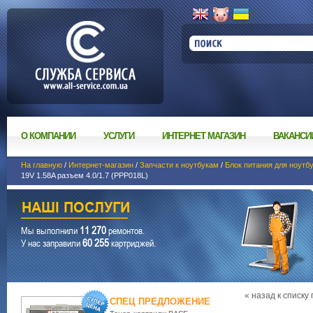
О КОМПАНИИ
УСЛУГИ
ИНТЕРНЕТ МАГАЗИН
ВАКАНСИ
На главную
/
Интернет-магазин
/
Запчасти к ноутбукам
/
Блок питания для ноутб
19V 1.58A разъем 4.0/1.7 (PPP018L)
11 270
Мы выполнили
ремонтов.
60 255
У нас заправили
картриджей.
« назад к списку
СПЕЦ ПРЕДЛОЖЕНИЕ