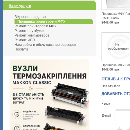
Наши услуги
Прошивка МФУ Pa
Відновлення даних
CM1100adw
Прошивка принтеров и МФУ
2442.00
грн
Ремонт принтеров и МФУ
Ремонт ноутбуков
Ремонт компьютеров
Ремонт ИБП
Настройка и обслуживание серверов
Послуги
Прошивка МФУ Pa
1042.00
грн
ОТЗЫВЫ К ПР
Нет отзывов
ДОБАВИТЬ ОТ
* Имя
E-mail
★