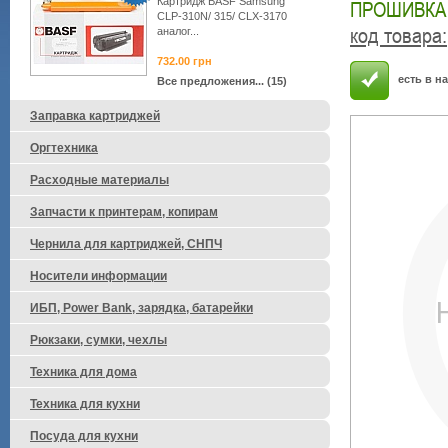
Картридж BASF Samsung
ПРОШИВКА
CLP-310N/ 315/ CLX-3170
код товара
:
аналог...
732.00
грн
есть в н
Все предложения... (15)
Заправка картриджей
Оргтехника
Расходные материалы
Запчасти к принтерам, копирам
Чернила для картриджей, СНПЧ
Носители информации
ИБП, Power Bank, зарядка, батарейки
Рюкзаки, сумки, чехлы
Техника для дома
Техника для кухни
Посуда для кухни