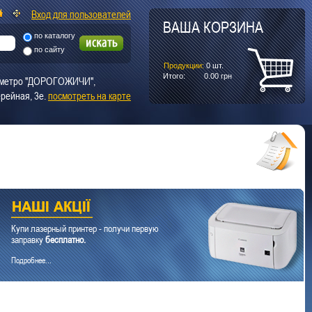
Вход для пользователей
ВАША КОРЗИНА
по каталогу
по сайту
Продукции:
0
шт.
Итого:
0.00
грн
т. метро "ДОРОГОЖИЧИ",
рейная, 3е.
посмотреть на карте
Купи лазерный принтер - получи первую
заправку
бесплатно.
Подробнее...