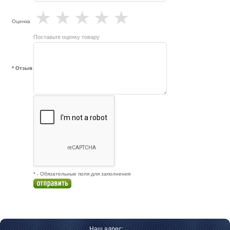
★
★
★
★
★
Оценка
Поставьте оценку товару
* Отзыв
* - Обязательные поля для заполнения
Наш адрес: