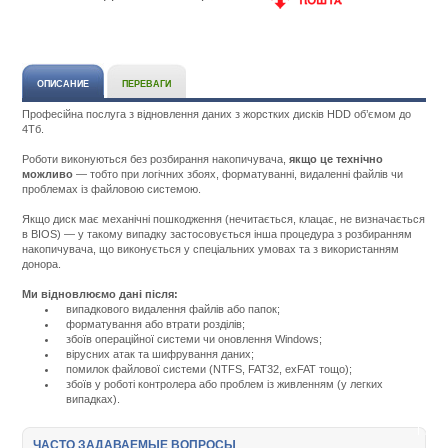
ОПИСАНИЕ
ПЕРЕВАГИ
Професійна послуга з відновлення даних з жорстких дисків HDD об’ємом до
4Тб.
Роботи виконуються без розбирання накопичувача,
якщо це технічно
можливо
— тобто при логічних збоях, форматуванні, видаленні файлів чи
проблемах із файловою системою.
Якщо диск має механічні пошкодження (нечитається, клацає, не визначається
в BIOS) — у такому випадку застосовується інша процедура з розбиранням
накопичувача, що виконується у спеціальних умовах та з використанням
донора.
Ми відновлюємо дані після:
випадкового видалення файлів або папок;
форматування або втрати розділів;
збоїв операційної системи чи оновлення Windows;
вірусних атак та шифрування даних;
помилок файлової системи (NTFS, FAT32, exFAT тощо);
збоїв у роботі контролера або проблем із живленням (у легких
випадках).
Подробнее:
http://m.all-
service.com.uacatalog/5377-
ЧАСТО ЗАДАВАЕМЫЕ ВОПРОСЫ
nashi-