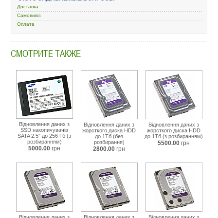
uslugi/5723-
Доставка
v-
Самовивіз
dnovlennya-
Оплата
danih/447117-
hdd-
4.html
СМОТРИТЕ ТАКЖЕ
Відновлення даних з
Відновлення даних з
Відновлення даних з
SSD накопичувачів
жорсткого диска HDD
жорсткого диска HDD
SATA 2.5” до 256 Гб (з
до 1Тб (без
до 1Тб (з розбиранням)
розбиранням)
розбирання)
5500.00
грн
5000.00
грн
2800.00
грн
Відновлення даних з
Відновлення даних з
Відновлення даних з