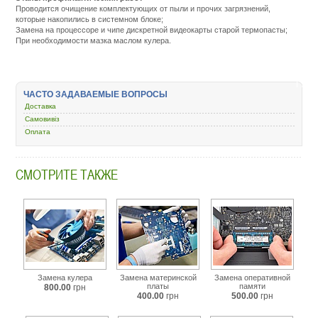
Проводится очищение комплектующих от пыли и прочих загрязнений,
которые накопились в системном блоке;
Замена на процессоре и чипе дискретной видеокарты старой термопасты;
При необходимости мазка маслом кулера.
Подробнее:
http://m.all-
service.com.uacatalog/5377-
nashi-
ЧАСТО ЗАДАВАЕМЫЕ ВОПРОСЫ
uslugi/5729-
Доставка
remont-
Самовивіз
kompyuterov/147959-.html
Оплата
СМОТРИТЕ ТАКЖЕ
Замена кулера
Замена материнской
Замена оперативной
платы
памяти
800.00
грн
400.00
грн
500.00
грн